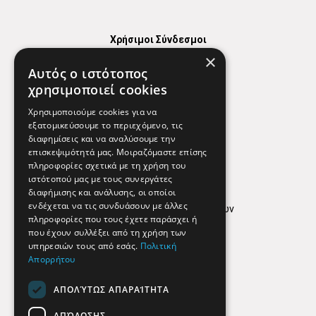
Χρήσιμοι Σύνδεσμοι
×
Χάρτης
Αυτός ο ιστότοπος
Χρήσιμα Τηλέφωνα
χρησιμοποιεί cookies
Εφημερεύοντα Φαρμακεία
Χρησιμοποιούμε cookies για να
εξατομικεύσουμε το περιεχόμενο, τις
διαφημίσεις και να αναλύσουμε την
επισκεψιμότητά μας. Μοιραζόμαστε επίσης
Απόρρητο
πληροφορίες σχετικά με τη χρήση του
ιστότοπού μας με τους συνεργάτες
Όροι Χρήσης
διαφήμισης και ανάλυσης, οι οποίοι
ενδέχεται να τις συνδυάσουν με άλλες
Πολιτική προστασίας δεδομένων
πληροφορίες που τους έχετε παράσχει ή
Findhere
που έχουν συλλέξει από τη χρήση των
υπηρεσιών τους από εσάς.
Πολιτική
Απορρήτου
Social Media
ΑΠΟΛΎΤΩΣ ΑΠΑΡΑΊΤΗΤΑ
ΑΠΌΔΟΣΗΣ