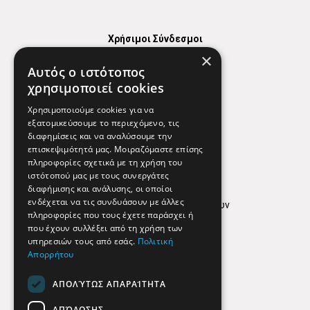
Χρήσιμοι Σύνδεσμοι
×
Χάρτης
Αυτός ο ιστότοπος
Χρήσιμα Τηλέφωνα
χρησιμοποιεί cookies
Εφημερεύοντα Φαρμακεία
Χρησιμοποιούμε cookies για να
εξατομικεύσουμε το περιεχόμενο, τις
διαφημίσεις και να αναλύσουμε την
επισκεψιμότητά μας. Μοιραζόμαστε επίσης
Απόρρητο
πληροφορίες σχετικά με τη χρήση του
ιστότοπού μας με τους συνεργάτες
Όροι Χρήσης
διαφήμισης και ανάλυσης, οι οποίοι
ενδέχεται να τις συνδυάσουν με άλλες
Πολιτική προστασίας δεδομένων
πληροφορίες που τους έχετε παράσχει ή
Findhere
που έχουν συλλέξει από τη χρήση των
υπηρεσιών τους από εσάς.
Πολιτική
Απορρήτου
Social Media
ΑΠΟΛΎΤΩΣ ΑΠΑΡΑΊΤΗΤΑ
ΑΠΌΔΟΣΗΣ