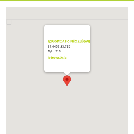
Ιχθυοπωλείο Νέα Σμύρνη
37.9457,23.715
Τηλ.:
210
Ιχθυοπωλεία