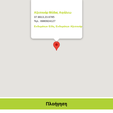
Αξεσουάρ Μόδας Αιγάλεω
37.9913,23.6785
Τηλ.:
6980924127
Ενδυμάτων Είδη, Ενδυμάτων Αξεσουάρ
Πλοήγηση