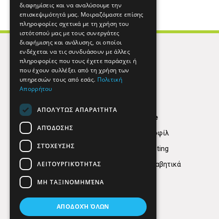
διαφημίσεις και να αναλύσουμε την
επισκεψιμότητά μας. Μοιραζόμαστε επίσης
πληροφορίες σχετικά με τη χρήση του
ιστότοπού μας με τους συνεργάτες
διαφήμισης και ανάλυσης, οι οποίοι
ενδέχεται να τις συνδυάσουν με άλλες
πληροφορίες που τους έχετε παράσχει ή
που έχουν συλλέξει από τη χρήση των
υπηρεσιών τους από εσάς.
Πολιτική
Απορρήτου
ΑΠΟΛΎΤΩΣ ΑΠΑΡΑΊΤΗΤΑ
Find Here
ΑΠΌΔΟΣΗΣ
Εταιρικό Προφίλ
ΣΤΌΧΕΥΣΗΣ
Digital marketing
ΛΕΙΤΟΥΡΓΙΚΌΤΗΤΑΣ
Κατηγορίες Αλφαβητικά
ΜΗ ΤΑΞΙΝΟΜΗΜΈΝΑ
ΑΠΟΔΟΧΉ ΌΛΩΝ