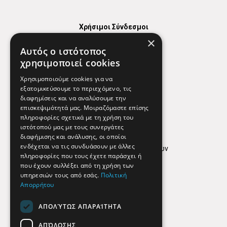
Χρήσιμοι Σύνδεσμοι
×
Χάρτης
Αυτός ο ιστότοπος
Χρήσιμα Τηλέφωνα
χρησιμοποιεί cookies
Εφημερεύοντα Φαρμακεία
Χρησιμοποιούμε cookies για να
εξατομικεύσουμε το περιεχόμενο, τις
διαφημίσεις και να αναλύσουμε την
επισκεψιμότητά μας. Μοιραζόμαστε επίσης
Απόρρητο
πληροφορίες σχετικά με τη χρήση του
ιστότοπού μας με τους συνεργάτες
Όροι Χρήσης
διαφήμισης και ανάλυσης, οι οποίοι
ενδέχεται να τις συνδυάσουν με άλλες
Πολιτική προστασίας δεδομένων
πληροφορίες που τους έχετε παράσχει ή
Findhere
που έχουν συλλέξει από τη χρήση των
υπηρεσιών τους από εσάς.
Πολιτική
Απορρήτου
Social Media
ΑΠΟΛΎΤΩΣ ΑΠΑΡΑΊΤΗΤΑ
ΑΠΌΔΟΣΗΣ