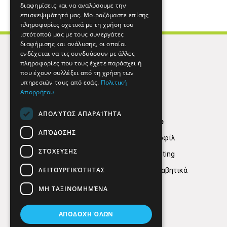
διαφημίσεις και να αναλύσουμε την
επισκεψιμότητά μας. Μοιραζόμαστε επίσης
πληροφορίες σχετικά με τη χρήση του
ιστότοπού μας με τους συνεργάτες
διαφήμισης και ανάλυσης, οι οποίοι
ενδέχεται να τις συνδυάσουν με άλλες
πληροφορίες που τους έχετε παράσχει ή
που έχουν συλλέξει από τη χρήση των
υπηρεσιών τους από εσάς.
Πολιτική
Απορρήτου
ΑΠΟΛΎΤΩΣ ΑΠΑΡΑΊΤΗΤΑ
Find Here
ΑΠΌΔΟΣΗΣ
Εταιρικό Προφίλ
ΣΤΌΧΕΥΣΗΣ
Digital marketing
ΛΕΙΤΟΥΡΓΙΚΌΤΗΤΑΣ
Κατηγορίες Αλφαβητικά
ΜΗ ΤΑΞΙΝΟΜΗΜΈΝΑ
ΑΠΟΔΟΧΉ ΌΛΩΝ