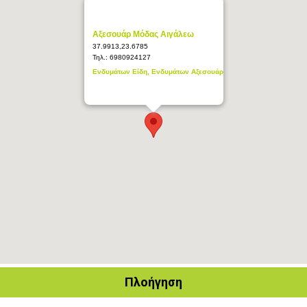
Αξεσουάρ Μόδας Αιγάλεω
37.9913,23.6785
Τηλ.:
6980924127
Ενδυμάτων Είδη, Ενδυμάτων Αξεσουάρ
Πλοήγηση