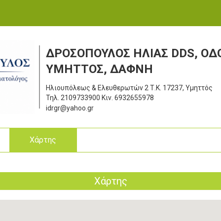
ΔΡΟΣΟΠΟΥΛΟΣ ΗΛΙΑΣ DDS, ΟΔ
ΥΜΗΤΤΟΣ, ΔΑΦΝΗ
Ηλιουπόλεως & Ελευθερωτών 2
Τ.Κ. 17237, Υμηττός
Τηλ.
2109733900
Κιν.
6932655978
idrgr@yahoo.gr
ς
Χάρτης
Χάρτης