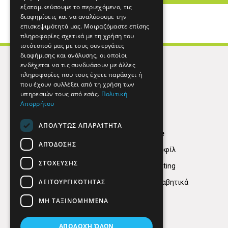
εξατομικεύσουμε το περιεχόμενο, τις
διαφημίσεις και να αναλύσουμε την
επισκεψιμότητά μας. Μοιραζόμαστε επίσης
πληροφορίες σχετικά με τη χρήση του
ιστότοπού μας με τους συνεργάτες
διαφήμισης και ανάλυσης, οι οποίοι
ενδέχεται να τις συνδυάσουν με άλλες
πληροφορίες που τους έχετε παράσχει ή
που έχουν συλλέξει από τη χρήση των
υπηρεσιών τους από εσάς.
Πολιτική
Απορρήτου
ΑΠΟΛΎΤΩΣ ΑΠΑΡΑΊΤΗΤΑ
Find Here
ΑΠΌΔΟΣΗΣ
Εταιρικό Προφίλ
ΣΤΌΧΕΥΣΗΣ
Digital marketing
ΛΕΙΤΟΥΡΓΙΚΌΤΗΤΑΣ
Κατηγορίες Αλφαβητικά
ΜΗ ΤΑΞΙΝΟΜΗΜΈΝΑ
ΑΠΟΔΟΧΉ ΌΛΩΝ