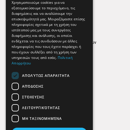
Εφημερεύοντα Φαρμακεία
Χρησιμοποιούμε cookies για να
εξατομικεύσουμε το περιεχόμενο, τις
διαφημίσεις και να αναλύσουμε την
επισκεψιμότητά μας. Μοιραζόμαστε επίσης
Απόρρητο
πληροφορίες σχετικά με τη χρήση του
ιστότοπού μας με τους συνεργάτες
Όροι Χρήσης
διαφήμισης και ανάλυσης, οι οποίοι
ενδέχεται να τις συνδυάσουν με άλλες
Πολιτική προστασίας δεδομένων
πληροφορίες που τους έχετε παράσχει ή
Findhere
που έχουν συλλέξει από τη χρήση των
υπηρεσιών τους από εσάς.
Πολιτική
Απορρήτου
Social Media
ΑΠΟΛΎΤΩΣ ΑΠΑΡΑΊΤΗΤΑ
ΑΠΌΔΟΣΗΣ
ΣΤΌΧΕΥΣΗΣ
ΛΕΙΤΟΥΡΓΙΚΌΤΗΤΑΣ
ΜΗ ΤΑΞΙΝΟΜΗΜΈΝΑ