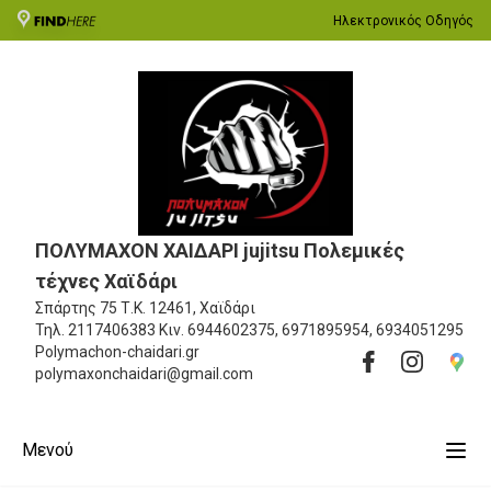
Ηλεκτρονικός Οδηγός
ΠΟΛΥΜΑΧΟΝ ΧΑΙΔΑΡΙ jujitsu Πολεμικές
τέχνες Χαϊδάρι
Σπάρτης 75
Τ.Κ. 12461, Χαϊδάρι
Τηλ.
2117406383
Κιν.
6944602375, 6971895954, 6934051295
Polymachon-chaidari.gr
polymaxonchaidari@gmail.com
Μενού