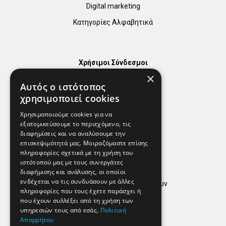
Digital marketing
Κατηγορίες Αλφαβητικά
Χρήσιμοι Σύνδεσμοι
×
Χάρτης
Αυτός ο ιστότοπος
Χρήσιμα Τηλέφωνα
χρησιμοποιεί cookies
Εφημερεύοντα Φαρμακεία
Χρησιμοποιούμε cookies για να
εξατομικεύσουμε το περιεχόμενο, τις
διαφημίσεις και να αναλύσουμε την
επισκεψιμότητά μας. Μοιραζόμαστε επίσης
Απόρρητο
πληροφορίες σχετικά με τη χρήση του
ιστότοπού μας με τους συνεργάτες
Όροι Χρήσης
διαφήμισης και ανάλυσης, οι οποίοι
ενδέχεται να τις συνδυάσουν με άλλες
Πολιτική προστασίας δεδομένων
πληροφορίες που τους έχετε παράσχει ή
Findhere
που έχουν συλλέξει από τη χρήση των
υπηρεσιών τους από εσάς.
Πολιτική
Απορρήτου