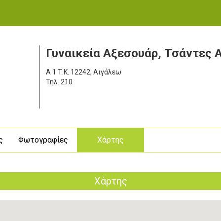
Γυναικεία Αξεσουάρ, Τσάντες 
Α 1
Τ.Κ. 12242, Αιγάλεω
Τηλ.
210
ς
Φωτογραφίες
Χάρτης
Χάρτης