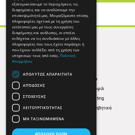
εξατομικεύσουμε το περιεχόμενο, τις
διαφημίσεις και να αναλύσουμε την
επισκεψιμότητά μας. Μοιραζόμαστε επίσης
πληροφορίες σχετικά με τη χρήση του
ιστότοπού μας με τους συνεργάτες
διαφήμισης και ανάλυσης, οι οποίοι
ενδέχεται να τις συνδυάσουν με άλλες
πληροφορίες που τους έχετε παράσχει ή
που έχουν συλλέξει από τη χρήση των
υπηρεσιών τους από εσάς.
Πολιτική
Απορρήτου
ΑΠΟΛΎΤΩΣ ΑΠΑΡΑΊΤΗΤΑ
Find Here
ΑΠΌΔΟΣΗΣ
Εταιρικό Προφίλ
ΣΤΌΧΕΥΣΗΣ
Digital marketing
ΛΕΙΤΟΥΡΓΙΚΌΤΗΤΑΣ
Κατηγορίες Αλφαβητικά
ΜΗ ΤΑΞΙΝΟΜΗΜΈΝΑ
ΑΠΟΔΟΧΉ ΌΛΩΝ