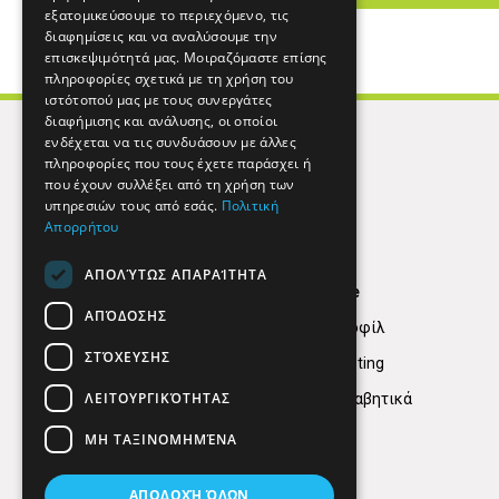
εξατομικεύσουμε το περιεχόμενο, τις
διαφημίσεις και να αναλύσουμε την
επισκεψιμότητά μας. Μοιραζόμαστε επίσης
πληροφορίες σχετικά με τη χρήση του
ιστότοπού μας με τους συνεργάτες
διαφήμισης και ανάλυσης, οι οποίοι
ενδέχεται να τις συνδυάσουν με άλλες
πληροφορίες που τους έχετε παράσχει ή
που έχουν συλλέξει από τη χρήση των
υπηρεσιών τους από εσάς.
Πολιτική
Απορρήτου
ΑΠΟΛΎΤΩΣ ΑΠΑΡΑΊΤΗΤΑ
Find Here
ΑΠΌΔΟΣΗΣ
Εταιρικό Προφίλ
ΣΤΌΧΕΥΣΗΣ
Digital marketing
ΛΕΙΤΟΥΡΓΙΚΌΤΗΤΑΣ
Κατηγορίες Αλφαβητικά
ΜΗ ΤΑΞΙΝΟΜΗΜΈΝΑ
ΑΠΟΔΟΧΉ ΌΛΩΝ