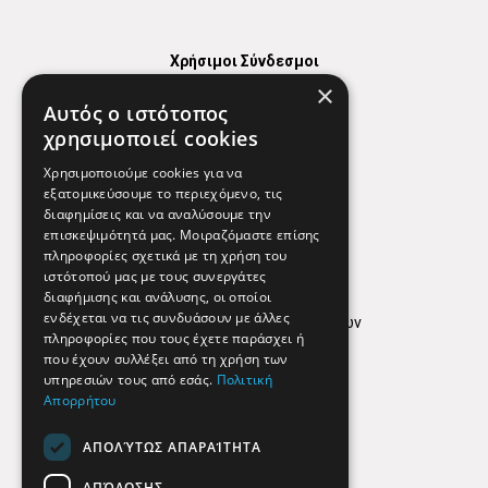
Χρήσιμοι Σύνδεσμοι
×
Χάρτης
Αυτός ο ιστότοπος
Χρήσιμα Τηλέφωνα
χρησιμοποιεί cookies
Εφημερεύοντα Φαρμακεία
Χρησιμοποιούμε cookies για να
εξατομικεύσουμε το περιεχόμενο, τις
διαφημίσεις και να αναλύσουμε την
επισκεψιμότητά μας. Μοιραζόμαστε επίσης
Απόρρητο
πληροφορίες σχετικά με τη χρήση του
ιστότοπού μας με τους συνεργάτες
Όροι Χρήσης
διαφήμισης και ανάλυσης, οι οποίοι
ενδέχεται να τις συνδυάσουν με άλλες
Πολιτική προστασίας δεδομένων
πληροφορίες που τους έχετε παράσχει ή
Findhere
που έχουν συλλέξει από τη χρήση των
υπηρεσιών τους από εσάς.
Πολιτική
Απορρήτου
Social Media
ΑΠΟΛΎΤΩΣ ΑΠΑΡΑΊΤΗΤΑ
ΑΠΌΔΟΣΗΣ