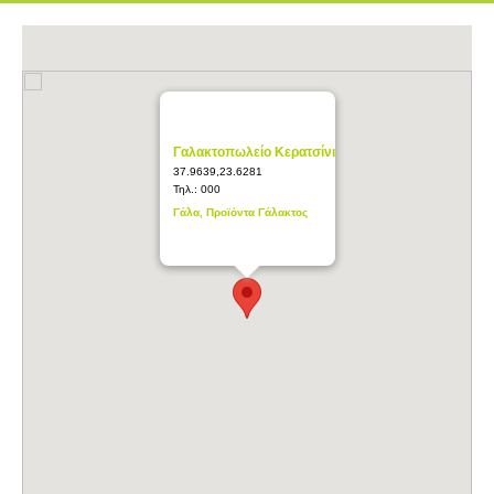
Γαλακτοπωλείο Κερατσίνι
37.9639,23.6281
Τηλ.:
000
Γάλα, Προϊόντα Γάλακτος