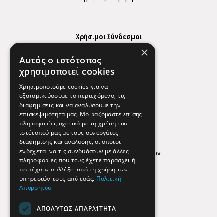
Χρήσιμοι Σύνδεσμοι
×
Χάρτης
Αυτός ο ιστότοπος
Χρήσιμα Τηλέφωνα
χρησιμοποιεί cookies
Εφημερεύοντα Φαρμακεία
Χρησιμοποιούμε cookies για να
εξατομικεύσουμε το περιεχόμενο, τις
διαφημίσεις και να αναλύσουμε την
επισκεψιμότητά μας. Μοιραζόμαστε επίσης
Απόρρητο
πληροφορίες σχετικά με τη χρήση του
ιστότοπού μας με τους συνεργάτες
Όροι Χρήσης
διαφήμισης και ανάλυσης, οι οποίοι
ενδέχεται να τις συνδυάσουν με άλλες
Πολιτική προστασίας δεδομένων
πληροφορίες που τους έχετε παράσχει ή
Findhere
που έχουν συλλέξει από τη χρήση των
υπηρεσιών τους από εσάς.
Πολιτική
Απορρήτου
Social Media
ΑΠΟΛΎΤΩΣ ΑΠΑΡΑΊΤΗΤΑ