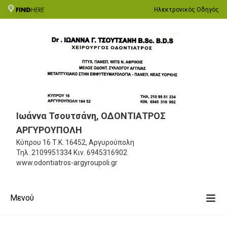
Ηλεκτρονικός Οδηγός
Ιωάννα Τσουτσάνη, ΟΔΟΝΤΙΑΤΡΟΣ
ΑΡΓΥΡΟΥΠΟΛΗ
Κύπρου 16
Τ.Κ. 16452, Αργυρούπολη
Τηλ.
2109951334
Κιν.
6945316902
www.odontiatros-argyroupoli.gr
Μενού