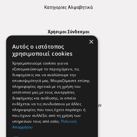
Κατηγορίες Αλφαβητικά
Χρήσιμοι Σύνδεσμοι
×
Χάρτης
Αυτός ο ιστότοπος
Χρήσιμα Τηλέφωνα
χρησιμοποιεί cookies
Εφημερεύοντα Φαρμακεία
Χρησιμοποιούμε cookies για να
εξατομικεύσουμε το περιεχόμενο, τις
διαφημίσεις και να αναλύσουμε την
επισκεψιμότητά μας. Μοιραζόμαστε επίσης
Απόρρητο
πληροφορίες σχετικά με τη χρήση του
ιστότοπού μας με τους συνεργάτες
Όροι Χρήσης
διαφήμισης και ανάλυσης, οι οποίοι
ενδέχεται να τις συνδυάσουν με άλλες
Πολιτική προστασίας δεδομένων
πληροφορίες που τους έχετε παράσχει ή
Findhere
που έχουν συλλέξει από τη χρήση των
υπηρεσιών τους από εσάς.
Πολιτική
Απορρήτου