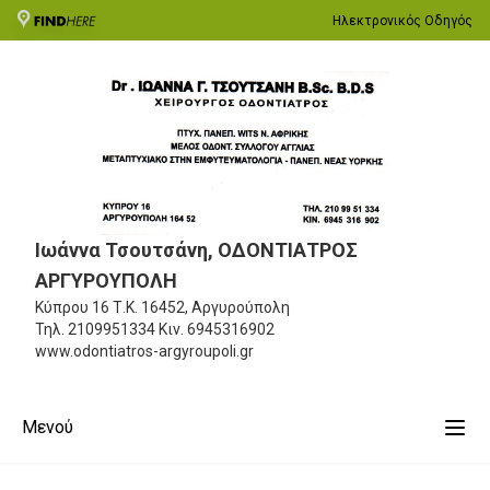
Ηλεκτρονικός Οδηγός
Ιωάννα Τσουτσάνη, ΟΔΟΝΤΙΑΤΡΟΣ
ΑΡΓΥΡΟΥΠΟΛΗ
Κύπρου 16
Τ.Κ. 16452, Αργυρούπολη
Τηλ.
2109951334
Κιν.
6945316902
www.odontiatros-argyroupoli.gr
Μενού