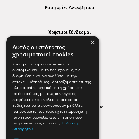
Κατηγορίες Αλφαβητικά
Χρήσιμοι Σύνδεσμοι
×
Χάρτης
Αυτός ο ιστότοπος
Χρήσιμα Τηλέφωνα
χρησιμοποιεί cookies
Εφημερεύοντα Φαρμακεία
Χρησιμοποιούμε cookies για να
εξατομικεύσουμε το περιεχόμενο, τις
διαφημίσεις και να αναλύσουμε την
επισκεψιμότητά μας. Μοιραζόμαστε επίσης
Απόρρητο
πληροφορίες σχετικά με τη χρήση του
ιστότοπού μας με τους συνεργάτες
Όροι Χρήσης
διαφήμισης και ανάλυσης, οι οποίοι
ενδέχεται να τις συνδυάσουν με άλλες
Πολιτική προστασίας δεδομένων
πληροφορίες που τους έχετε παράσχει ή
Findhere
που έχουν συλλέξει από τη χρήση των
υπηρεσιών τους από εσάς.
Πολιτική
Απορρήτου