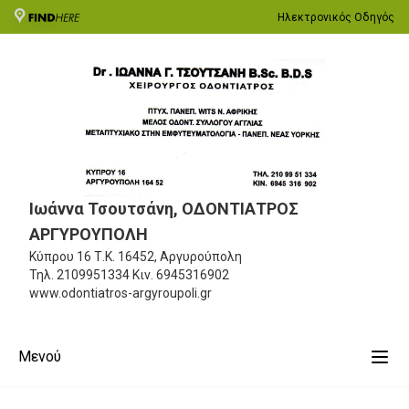
Ηλεκτρονικός Οδηγός
Ιωάννα Τσουτσάνη, ΟΔΟΝΤΙΑΤΡΟΣ
ΑΡΓΥΡΟΥΠΟΛΗ
Κύπρου 16
Τ.Κ. 16452, Αργυρούπολη
Τηλ.
2109951334
Κιν.
6945316902
www.odontiatros-argyroupoli.gr
Μενού