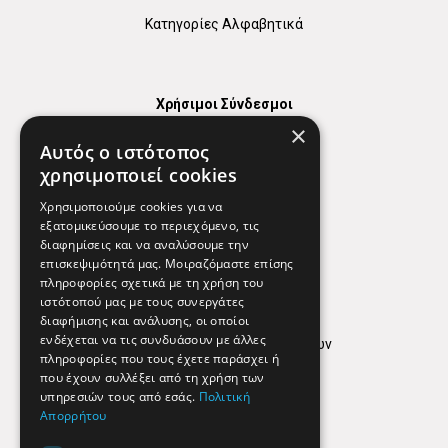
Κατηγορίες Αλφαβητικά
Χρήσιμοι Σύνδεσμοι
×
Χάρτης
Αυτός ο ιστότοπος
Χρήσιμα Τηλέφωνα
χρησιμοποιεί cookies
Εφημερεύοντα Φαρμακεία
Χρησιμοποιούμε cookies για να
εξατομικεύσουμε το περιεχόμενο, τις
διαφημίσεις και να αναλύσουμε την
επισκεψιμότητά μας. Μοιραζόμαστε επίσης
Απόρρητο
πληροφορίες σχετικά με τη χρήση του
ιστότοπού μας με τους συνεργάτες
Όροι Χρήσης
διαφήμισης και ανάλυσης, οι οποίοι
ενδέχεται να τις συνδυάσουν με άλλες
Πολιτική προστασίας δεδομένων
πληροφορίες που τους έχετε παράσχει ή
Findhere
που έχουν συλλέξει από τη χρήση των
υπηρεσιών τους από εσάς.
Πολιτική
Απορρήτου