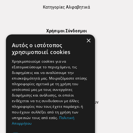
Κατηγορίες Αλφαβητικά
Χρήσιμοι Σύνδεσμοι
×
Χάρτης
Αυτός ο ιστότοπος
Χρήσιμα Τηλέφωνα
χρησιμοποιεί cookies
Εφημερεύοντα Φαρμακεία
Χρησιμοποιούμε cookies για να
εξατομικεύσουμε το περιεχόμενο, τις
διαφημίσεις και να αναλύσουμε την
επισκεψιμότητά μας. Μοιραζόμαστε επίσης
Απόρρητο
πληροφορίες σχετικά με τη χρήση του
ιστότοπού μας με τους συνεργάτες
Όροι Χρήσης
διαφήμισης και ανάλυσης, οι οποίοι
ενδέχεται να τις συνδυάσουν με άλλες
Πολιτική προστασίας δεδομένων
πληροφορίες που τους έχετε παράσχει ή
Findhere
που έχουν συλλέξει από τη χρήση των
υπηρεσιών τους από εσάς.
Πολιτική
Απορρήτου