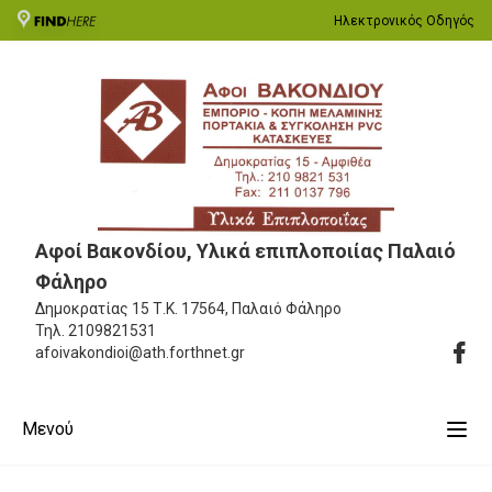
Ηλεκτρονικός Οδηγός
Αφοί Βακονδίου, Υλικά επιπλοποιίας Παλαιό
Φάληρο
Δημοκρατίας 15
Τ.Κ. 17564, Παλαιό Φάληρο
Τηλ.
2109821531
afoivakondioi@ath.forthnet.gr
Μενού