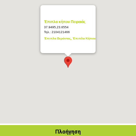
Έπιπλα κήπου Πειραιάς
37.9495,23.6554
Τηλ.:
2104121466
Έπιπλα Βεράντας, Έπιπλα Κήπου
Πλοήγηση