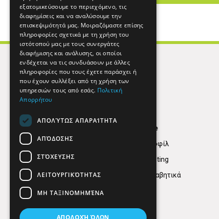
εξατομικεύσουμε το περιεχόμενο, τις
διαφημίσεις και να αναλύσουμε την
επισκεψιμότητά μας. Μοιραζόμαστε επίσης
πληροφορίες σχετικά με τη χρήση του
ιστότοπού μας με τους συνεργάτες
διαφήμισης και ανάλυσης, οι οποίοι
ενδέχεται να τις συνδυάσουν με άλλες
πληροφορίες που τους έχετε παράσχει ή
που έχουν συλλέξει από τη χρήση των
υπηρεσιών τους από εσάς.
Πολιτική
Απορρήτου
ΑΠΟΛΎΤΩΣ ΑΠΑΡΑΊΤΗΤΑ
Find Here
ΑΠΌΔΟΣΗΣ
Εταιρικό Προφίλ
ΣΤΌΧΕΥΣΗΣ
Digital marketing
ΛΕΙΤΟΥΡΓΙΚΌΤΗΤΑΣ
Κατηγορίες Αλφαβητικά
ΜΗ ΤΑΞΙΝΟΜΗΜΈΝΑ
ΑΠΟΔΟΧΉ ΌΛΩΝ