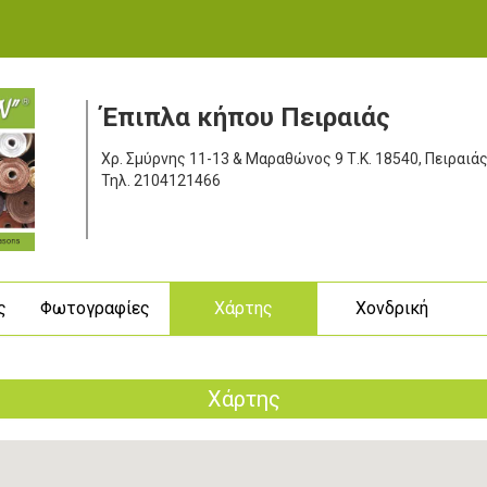
Έπιπλα κήπου Πειραιάς
Χρ. Σμύρνης 11-13 & Μαραθώνος 9
Τ.Κ. 18540, Πειραιά
Τηλ.
2104121466
ς
Φωτογραφίες
Χάρτης
Χονδρική
Χάρτης