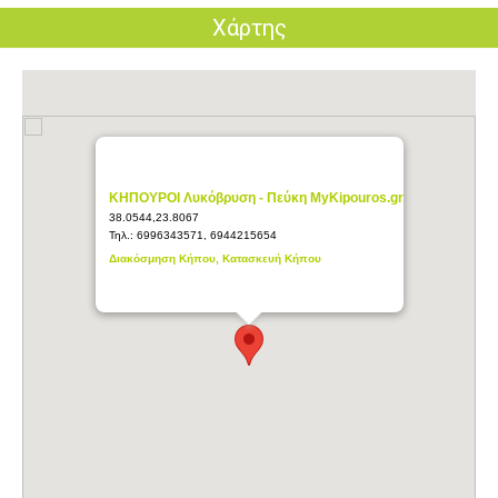
Χάρτης
ΚΗΠΟΥΡΟΙ Λυκόβρυση - Πεύκη MyKipouros.gr
38.0544,23.8067
Τηλ.:
6996343571, 6944215654
Διακόσμηση Κήπου, Κατασκευή Κήπου