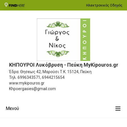
Ηλεκτρονικός Οδηγός
ΚΗΠΟΥΡΟΙ Λυκόβρυση - Πεύκη MyKipouros.gr
Έδρα: Θησεως 42, Μαρούσι
Τ.Κ. 15124, Πεύκη
Τηλ.
6996343571, 6944215654
www.mykipouros.gr
Khpoergasies@gmail.com
Μενού