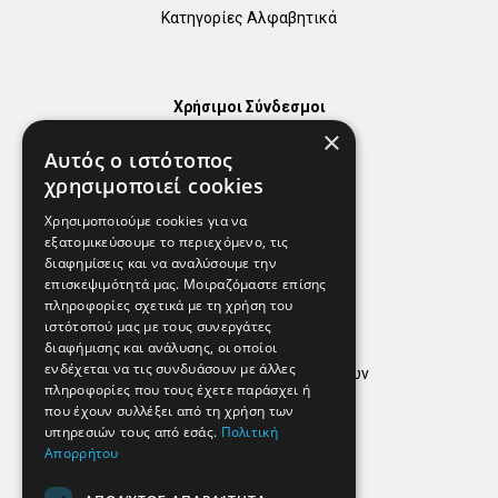
Κατηγορίες Αλφαβητικά
Χρήσιμοι Σύνδεσμοι
×
Χάρτης
Αυτός ο ιστότοπος
Χρήσιμα Τηλέφωνα
χρησιμοποιεί cookies
Εφημερεύοντα Φαρμακεία
Χρησιμοποιούμε cookies για να
εξατομικεύσουμε το περιεχόμενο, τις
διαφημίσεις και να αναλύσουμε την
επισκεψιμότητά μας. Μοιραζόμαστε επίσης
Απόρρητο
πληροφορίες σχετικά με τη χρήση του
ιστότοπού μας με τους συνεργάτες
Όροι Χρήσης
διαφήμισης και ανάλυσης, οι οποίοι
ενδέχεται να τις συνδυάσουν με άλλες
Πολιτική προστασίας δεδομένων
πληροφορίες που τους έχετε παράσχει ή
Findhere
που έχουν συλλέξει από τη χρήση των
υπηρεσιών τους από εσάς.
Πολιτική
Απορρήτου