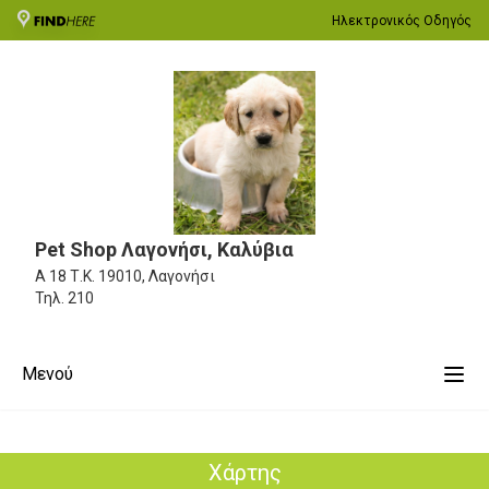
Ηλεκτρονικός Οδηγός
Pet Shop Λαγονήσι, Καλύβια
Α 18
Τ.Κ. 19010, Λαγονήσι
Τηλ.
210
Μενού
Χάρτης