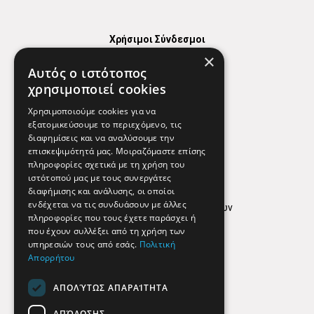
Χρήσιμοι Σύνδεσμοι
×
Χάρτης
Αυτός ο ιστότοπος
Χρήσιμα Τηλέφωνα
χρησιμοποιεί cookies
Εφημερεύοντα Φαρμακεία
Χρησιμοποιούμε cookies για να
εξατομικεύσουμε το περιεχόμενο, τις
διαφημίσεις και να αναλύσουμε την
επισκεψιμότητά μας. Μοιραζόμαστε επίσης
Απόρρητο
πληροφορίες σχετικά με τη χρήση του
ιστότοπού μας με τους συνεργάτες
Όροι Χρήσης
διαφήμισης και ανάλυσης, οι οποίοι
ενδέχεται να τις συνδυάσουν με άλλες
Πολιτική προστασίας δεδομένων
πληροφορίες που τους έχετε παράσχει ή
Findhere
που έχουν συλλέξει από τη χρήση των
υπηρεσιών τους από εσάς.
Πολιτική
Απορρήτου
Social Media
ΑΠΟΛΎΤΩΣ ΑΠΑΡΑΊΤΗΤΑ
ΑΠΌΔΟΣΗΣ