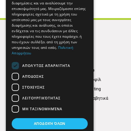
διαφημίσεις και να αναλύσουμε την
επισκεψιμότητά μας. Μοιραζόμαστε επίσης
πληροφορίες σχετικά με τη χρήση του
ιστότοπού μας με τους συνεργάτες
διαφήμισης και ανάλυσης, οι οποίοι
ενδέχεται να τις συνδυάσουν με άλλες
πληροφορίες που τους έχετε παράσχει ή
που έχουν συλλέξει από τη χρήση των
υπηρεσιών τους από εσάς.
Πολιτική
Απορρήτου
ΑΠΟΛΎΤΩΣ ΑΠΑΡΑΊΤΗΤΑ
Find Here
ΑΠΌΔΟΣΗΣ
Εταιρικό Προφίλ
ΣΤΌΧΕΥΣΗΣ
Digital marketing
ΛΕΙΤΟΥΡΓΙΚΌΤΗΤΑΣ
Κατηγορίες Αλφαβητικά
ΜΗ ΤΑΞΙΝΟΜΗΜΈΝΑ
ΑΠΟΔΟΧΉ ΌΛΩΝ