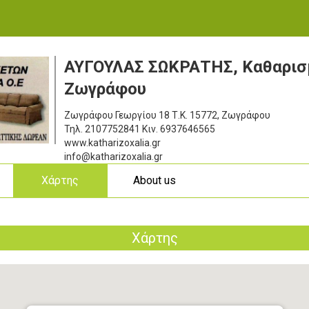
ΑΥΓΟΥΛΑΣ ΣΩΚΡΑΤΗΣ, Καθαρισ
Ζωγράφου
Ζωγράφου Γεωργίου 18
Τ.Κ. 15772, Ζωγράφου
Τηλ.
2107752841
Κιν.
6937646565
www.katharizoxalia.gr
info@katharizoxalia.gr
ς
Χάρτης
About us
Χάρτης