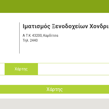
Ιματισμός Ξενοδοχείων Χονδρι
Α
Τ.Κ. 43200, Καρδίτσα
Τηλ.
2440
ς
Χάρτης
Χάρτης