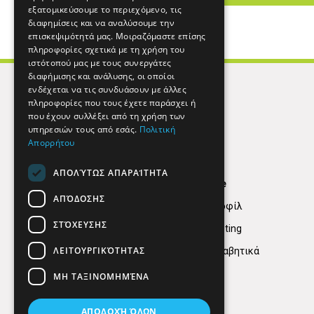
εξατομικεύσουμε το περιεχόμενο, τις
διαφημίσεις και να αναλύσουμε την
επισκεψιμότητά μας. Μοιραζόμαστε επίσης
πληροφορίες σχετικά με τη χρήση του
ιστότοπού μας με τους συνεργάτες
διαφήμισης και ανάλυσης, οι οποίοι
ενδέχεται να τις συνδυάσουν με άλλες
πληροφορίες που τους έχετε παράσχει ή
που έχουν συλλέξει από τη χρήση των
υπηρεσιών τους από εσάς.
Πολιτική
Απορρήτου
ΑΠΟΛΎΤΩΣ ΑΠΑΡΑΊΤΗΤΑ
Find Here
ΑΠΌΔΟΣΗΣ
Εταιρικό Προφίλ
ΣΤΌΧΕΥΣΗΣ
Digital marketing
ΛΕΙΤΟΥΡΓΙΚΌΤΗΤΑΣ
Κατηγορίες Αλφαβητικά
ΜΗ ΤΑΞΙΝΟΜΗΜΈΝΑ
ΑΠΟΔΟΧΉ ΌΛΩΝ