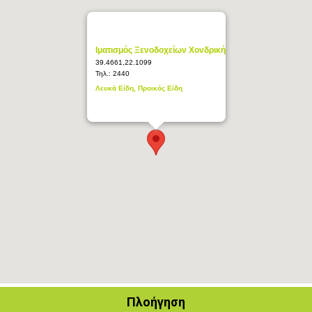
Ιματισμός Ξενοδοχείων Χονδρική
39.4661,22.1099
Τηλ.:
2440
Λευκά Είδη, Προικός Είδη
Πλοήγηση