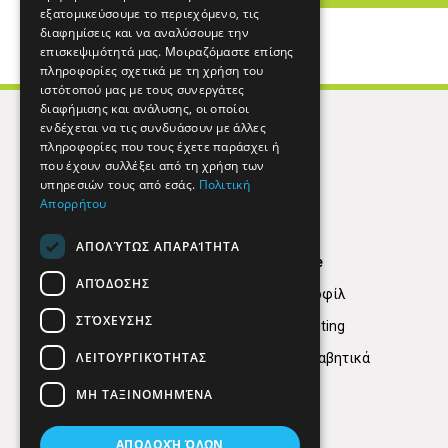
εξατομικεύσουμε το περιεχόμενο, τις
διαφημίσεις και να αναλύσουμε την
επισκεψιμότητά μας. Μοιραζόμαστε επίσης
πληροφορίες σχετικά με τη χρήση του
ιστότοπού μας με τους συνεργάτες
διαφήμισης και ανάλυσης, οι οποίοι
ενδέχεται να τις συνδυάσουν με άλλες
πληροφορίες που τους έχετε παράσχει ή
που έχουν συλλέξει από τη χρήση των
υπηρεσιών τους από εσάς.
Πολιτική
Απορρήτου
ΑΠΟΛΎΤΩΣ ΑΠΑΡΑΊΤΗΤΑ
Find Here
ΑΠΌΔΟΣΗΣ
Εταιρικό Προφίλ
ΣΤΌΧΕΥΣΗΣ
Digital marketing
ΛΕΙΤΟΥΡΓΙΚΌΤΗΤΑΣ
Κατηγορίες Αλφαβητικά
ΜΗ ΤΑΞΙΝΟΜΗΜΈΝΑ
ΑΠΟΔΟΧΉ ΌΛΩΝ