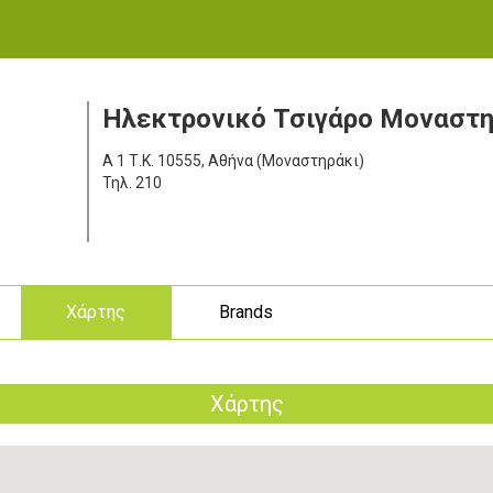
Ηλεκτρονικό Τσιγάρο Μοναστη
Α 1
Τ.Κ. 10555, Αθήνα (Μοναστηράκι)
Τηλ.
210
ς
Χάρτης
Brands
Χάρτης