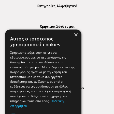
Κατηγορίες Αλφαβητικά
Χρήσιμοι Σύνδεσμοι
×
Χάρτης
Αυτός ο ιστότοπος
Χρήσιμα Τηλέφωνα
χρησιμοποιεί cookies
Εφημερεύοντα Φαρμακεία
Χρησιμοποιούμε cookies για να
εξατομικεύσουμε το περιεχόμενο, τις
διαφημίσεις και να αναλύσουμε την
επισκεψιμότητά μας. Μοιραζόμαστε επίσης
Απόρρητο
πληροφορίες σχετικά με τη χρήση του
ιστότοπού μας με τους συνεργάτες
Όροι Χρήσης
διαφήμισης και ανάλυσης, οι οποίοι
ενδέχεται να τις συνδυάσουν με άλλες
Πολιτική προστασίας δεδομένων
πληροφορίες που τους έχετε παράσχει ή
Findhere
που έχουν συλλέξει από τη χρήση των
υπηρεσιών τους από εσάς.
Πολιτική
Απορρήτου