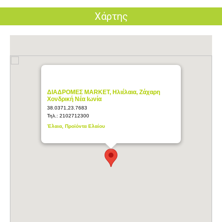
Χάρτης
ΔΙΑΔΡΟΜΕΣ MARKET, Ηλιέλαια, Ζάχαρη
Χονδρική Νέα Ιωνία
38.0371,23.7683
Τηλ.:
2102712300
Έλαια, Προϊόντα Ελαίου