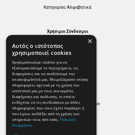
Κατηγορίες Αλφαβητικά
Χρήσιμοι Σύνδεσμοι
×
Χάρτης
Αυτός ο ιστότοπος
Χρήσιμα Τηλέφωνα
χρησιμοποιεί cookies
Εφημερεύοντα Φαρμακεία
Χρησιμοποιούμε cookies για να
εξατομικεύσουμε το περιεχόμενο, τις
διαφημίσεις και να αναλύσουμε την
επισκεψιμότητά μας. Μοιραζόμαστε επίσης
Απόρρητο
πληροφορίες σχετικά με τη χρήση του
ιστότοπού μας με τους συνεργάτες
Όροι Χρήσης
διαφήμισης και ανάλυσης, οι οποίοι
ενδέχεται να τις συνδυάσουν με άλλες
Πολιτική προστασίας δεδομένων
πληροφορίες που τους έχετε παράσχει ή
Findhere
που έχουν συλλέξει από τη χρήση των
υπηρεσιών τους από εσάς.
Πολιτική
Απορρήτου