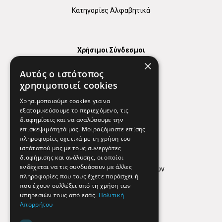
Κατηγορίες Αλφαβητικά
Χρήσιμοι Σύνδεσμοι
×
Χάρτης
Αυτός ο ιστότοπος
Χρήσιμα Τηλέφωνα
χρησιμοποιεί cookies
Εφημερεύοντα Φαρμακεία
Χρησιμοποιούμε cookies για να
εξατομικεύσουμε το περιεχόμενο, τις
διαφημίσεις και να αναλύσουμε την
επισκεψιμότητά μας. Μοιραζόμαστε επίσης
Απόρρητο
πληροφορίες σχετικά με τη χρήση του
ιστότοπού μας με τους συνεργάτες
Όροι Χρήσης
διαφήμισης και ανάλυσης, οι οποίοι
ενδέχεται να τις συνδυάσουν με άλλες
Πολιτική προστασίας δεδομένων
πληροφορίες που τους έχετε παράσχει ή
Findhere
που έχουν συλλέξει από τη χρήση των
υπηρεσιών τους από εσάς.
Πολιτική
Απορρήτου