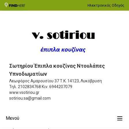
Ηλεκτρονικός Οδηγός
Σωτηρίου Έπιπλα κουζίνας Ντουλάπες
Υπνοδωματίων
Λεωφόρος Αμαρουσίου 37
Τ.Κ. 14123, Λυκόβρυση
Τηλ.
2102834768
Κιν.
6944207079
www.vsotiriou.gr
sotiriou.sa@gmail.com
Μενού