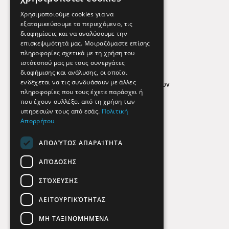
Εφημερεύοντα Φαρμακεία
Χρησιμοποιούμε cookies για να
εξατομικεύσουμε το περιεχόμενο, τις
διαφημίσεις και να αναλύσουμε την
επισκεψιμότητά μας. Μοιραζόμαστε επίσης
Απόρρητο
πληροφορίες σχετικά με τη χρήση του
ιστότοπού μας με τους συνεργάτες
Όροι Χρήσης
διαφήμισης και ανάλυσης, οι οποίοι
ενδέχεται να τις συνδυάσουν με άλλες
Πολιτική προστασίας δεδομένων
πληροφορίες που τους έχετε παράσχει ή
Findhere
που έχουν συλλέξει από τη χρήση των
υπηρεσιών τους από εσάς.
Πολιτική
Απορρήτου
Social Media
ΑΠΟΛΎΤΩΣ ΑΠΑΡΑΊΤΗΤΑ
ΑΠΌΔΟΣΗΣ
ΣΤΌΧΕΥΣΗΣ
ΛΕΙΤΟΥΡΓΙΚΌΤΗΤΑΣ
ΜΗ ΤΑΞΙΝΟΜΗΜΈΝΑ