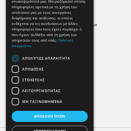
επισκεψιμότητά μας. Μοιραζόμαστε επίσης
Απόρρητο
πληροφορίες σχετικά με τη χρήση του
ιστότοπού μας με τους συνεργάτες
Όροι Χρήσης
διαφήμισης και ανάλυσης, οι οποίοι
ενδέχεται να τις συνδυάσουν με άλλες
Πολιτική προστασίας δεδομένων
πληροφορίες που τους έχετε παράσχει ή
Findhere
που έχουν συλλέξει από τη χρήση των
υπηρεσιών τους από εσάς.
Πολιτική
Απορρήτου
Social Media
ΑΠΟΛΎΤΩΣ ΑΠΑΡΑΊΤΗΤΑ
ΑΠΌΔΟΣΗΣ
ΣΤΌΧΕΥΣΗΣ
ΛΕΙΤΟΥΡΓΙΚΌΤΗΤΑΣ
ΜΗ ΤΑΞΙΝΟΜΗΜΈΝΑ
ΑΠΟΔΟΧΉ ΌΛΩΝ