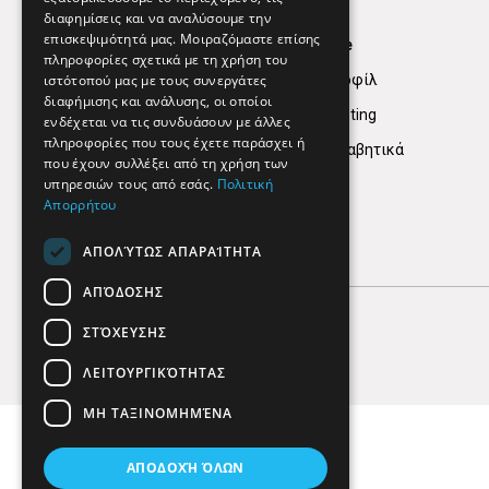
διαφημίσεις και να αναλύσουμε την
επισκεψιμότητά μας. Μοιραζόμαστε επίσης
Find Here
πληροφορίες σχετικά με τη χρήση του
ιστότοπού μας με τους συνεργάτες
Εταιρικό Προφίλ
διαφήμισης και ανάλυσης, οι οποίοι
Digital marketing
ενδέχεται να τις συνδυάσουν με άλλες
πληροφορίες που τους έχετε παράσχει ή
Κατηγορίες Αλφαβητικά
που έχουν συλλέξει από τη χρήση των
υπηρεσιών τους από εσάς.
Πολιτική
Απορρήτου
ΑΠΟΛΎΤΩΣ ΑΠΑΡΑΊΤΗΤΑ
ΑΠΌΔΟΣΗΣ
ΣΤΌΧΕΥΣΗΣ
ΛΕΙΤΟΥΡΓΙΚΌΤΗΤΑΣ
ΜΗ ΤΑΞΙΝΟΜΗΜΈΝΑ
ΑΠΟΔΟΧΉ ΌΛΩΝ