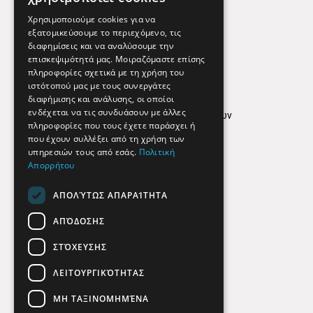
Εφημερεύοντα Φαρμακεία
Χρησιμοποιούμε cookies για να
εξατομικεύσουμε το περιεχόμενο, τις
διαφημίσεις και να αναλύσουμε την
επισκεψιμότητά μας. Μοιραζόμαστε επίσης
Απόρρητο
πληροφορίες σχετικά με τη χρήση του
ιστότοπού μας με τους συνεργάτες
Όροι Χρήσης
διαφήμισης και ανάλυσης, οι οποίοι
ενδέχεται να τις συνδυάσουν με άλλες
Πολιτική προστασίας δεδομένων
πληροφορίες που τους έχετε παράσχει ή
Findhere
που έχουν συλλέξει από τη χρήση των
υπηρεσιών τους από εσάς.
Πολιτική
Απορρήτου
Social Media
ΑΠΟΛΎΤΩΣ ΑΠΑΡΑΊΤΗΤΑ
ΑΠΌΔΟΣΗΣ
ΣΤΌΧΕΥΣΗΣ
ΛΕΙΤΟΥΡΓΙΚΌΤΗΤΑΣ
ΜΗ ΤΑΞΙΝΟΜΗΜΈΝΑ