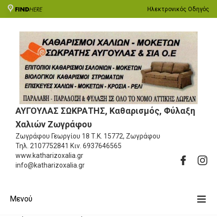
Ηλεκτρονικός Οδηγός
ΑΥΓΟΥΛΑΣ ΣΩΚΡΑΤΗΣ, Καθαρισμός, Φύλαξη
Χαλιών Ζωγράφου
Ζωγράφου Γεωργίου 18
Τ.Κ. 15772, Ζωγράφου
Τηλ.
2107752841
Κιν.
6937646565
www.katharizoxalia.gr
info@katharizoxalia.gr
Μενού