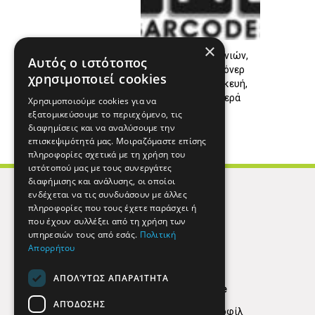
×
Αναγόμωση μελανιών,
Αυτός ο ιστότοπος
Ανακατασκευή τόνερ
χρησιμοποιεί cookies
στην Αγία Παρασκευή,
Γέρακα, Γλυκά νερά
Χρησιμοποιούμε cookies για να
εξατομικεύσουμε το περιεχόμενο, τις
διαφημίσεις και να αναλύσουμε την
επισκεψιμότητά μας. Μοιραζόμαστε επίσης
πληροφορίες σχετικά με τη χρήση του
ιστότοπού μας με τους συνεργάτες
διαφήμισης και ανάλυσης, οι οποίοι
ενδέχεται να τις συνδυάσουν με άλλες
πληροφορίες που τους έχετε παράσχει ή
που έχουν συλλέξει από τη χρήση των
υπηρεσιών τους από εσάς.
Πολιτική
Απορρήτου
ΑΠΟΛΎΤΩΣ ΑΠΑΡΑΊΤΗΤΑ
Find Here
ΑΠΌΔΟΣΗΣ
Εταιρικό Προφίλ