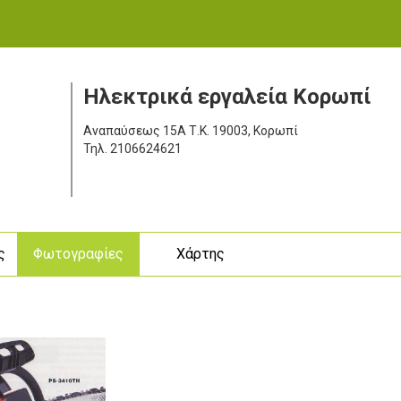
Ηλεκτρικά εργαλεία Κορωπί
Αναπαύσεως 15Α
Τ.Κ. 19003, Κορωπί
Τηλ.
2106624621
ς
Φωτογραφίες
Χάρτης