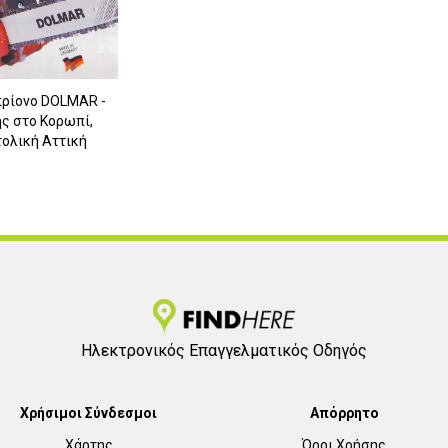
ρίονο DOLMAR -
ς στο Κορωπί,
2
ολική Αττική
Ηλεκτρονικός Επαγγελματικός Οδηγός
Χρήσιμοι Σύνδεσμοι
Απόρρητο
Χάρτης
Όροι Χρήσης