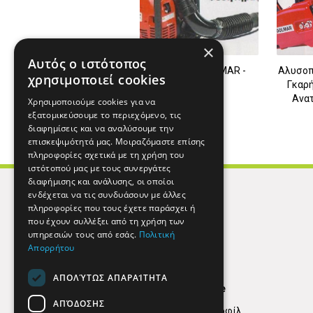
×
Αυτός ο ιστότοπος
Φυσητήρας DOLMAR -
Αλυσοπ
χρησιμοποιεί cookies
Κορωπί
Γκαρή
Ανατ
Χρησιμοποιούμε cookies για να
εξατομικεύσουμε το περιεχόμενο, τις
διαφημίσεις και να αναλύσουμε την
επισκεψιμότητά μας. Μοιραζόμαστε επίσης
πληροφορίες σχετικά με τη χρήση του
ιστότοπού μας με τους συνεργάτες
διαφήμισης και ανάλυσης, οι οποίοι
ενδέχεται να τις συνδυάσουν με άλλες
πληροφορίες που τους έχετε παράσχει ή
που έχουν συλλέξει από τη χρήση των
υπηρεσιών τους από εσάς.
Πολιτική
Απορρήτου
ΑΠΟΛΎΤΩΣ ΑΠΑΡΑΊΤΗΤΑ
Find Here
ΑΠΌΔΟΣΗΣ
Εταιρικό Προφίλ