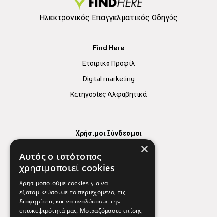
Ηλεκτρονικός Επαγγελματικός Οδηγός
Find Here
Εταιρικό Προφίλ
Digital marketing
Κατηγορίες Αλφαβητικά
Χρήσιμοι Σύνδεσμοι
×
Χάρτης
Αυτός ο ιστότοπος
Χρήσιμα Τηλέφωνα
χρησιμοποιεί cookies
Εφημερεύοντα Φαρμακεία
Χρησιμοποιούμε cookies για να
εξατομικεύσουμε το περιεχόμενο, τις
διαφημίσεις και να αναλύσουμε την
επισκεψιμότητά μας. Μοιραζόμαστε επίσης