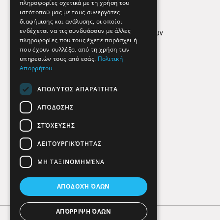
Απόρρητο
πληροφορίες σχετικά με τη χρήση του
ιστότοπού μας με τους συνεργάτες
Όροι Χρήσης
διαφήμισης και ανάλυσης, οι οποίοι
ενδέχεται να τις συνδυάσουν με άλλες
Πολιτική προστασίας δεδομένων
πληροφορίες που τους έχετε παράσχει ή
Findhere
που έχουν συλλέξει από τη χρήση των
υπηρεσιών τους από εσάς.
Πολιτική
Απορρήτου
Social Media
ΑΠΟΛΎΤΩΣ ΑΠΑΡΑΊΤΗΤΑ
ΑΠΌΔΟΣΗΣ
ΣΤΌΧΕΥΣΗΣ
ΛΕΙΤΟΥΡΓΙΚΌΤΗΤΑΣ
ΜΗ ΤΑΞΙΝΟΜΗΜΈΝΑ
ΑΠΟΔΟΧΉ ΌΛΩΝ
ΑΠΌΡΡΙΨΗ ΌΛΩΝ