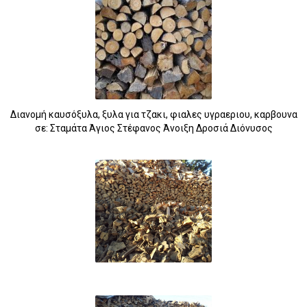
Διανομή καυσόξυλα, ξυλα για τζακι, φιαλες υγραεριου, καρβουνα
σε: Σταμάτα Άγιος Στέφανος Άνοιξη Δροσιά Διόνυσος