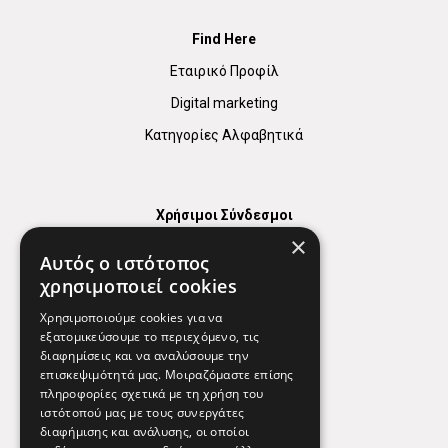
Find Here
Εταιρικό Προφίλ
Digital marketing
Κατηγορίες Αλφαβητικά
Χρήσιμοι Σύνδεσμοι
×
Χάρτης
Αυτός ο ιστότοπος
Χρήσιμα Τηλέφωνα
χρησιμοποιεί cookies
Εφημερεύοντα Φαρμακεία
Χρησιμοποιούμε cookies για να
εξατομικεύσουμε το περιεχόμενο, τις
διαφημίσεις και να αναλύσουμε την
επισκεψιμότητά μας. Μοιραζόμαστε επίσης
Απόρρητο
πληροφορίες σχετικά με τη χρήση του
ιστότοπού μας με τους συνεργάτες
Όροι Χρήσης
διαφήμισης και ανάλυσης, οι οποίοι