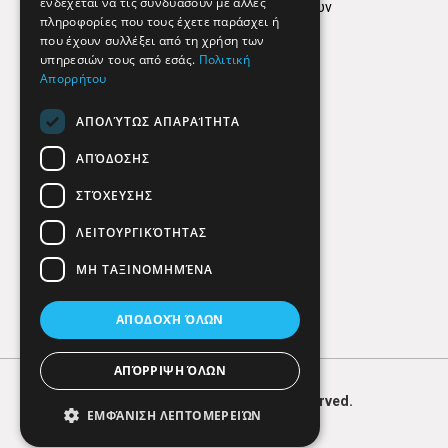
ενδέχεται να τις συνδυάσουν με άλλες
Πολιτική προστασίας δεδομένων
πληροφορίες που τους έχετε παράσχει ή
Findhere
που έχουν συλλέξει από τη χρήση των
υπηρεσιών τους από εσάς.
Πολιτική
Απορρήτου
Social Media
ΑΠΟΛΎΤΩΣ ΑΠΑΡΑΊΤΗΤΑ
ΑΠΌΔΟΣΗΣ
ΣΤΌΧΕΥΣΗΣ
ΛΕΙΤΟΥΡΓΙΚΌΤΗΤΑΣ
ΜΗ ΤΑΞΙΝΟΜΗΜΈΝΑ
ΑΠΟΔΟΧΉ ΌΛΩΝ
ΑΠΌΡΡΙΨΗ ΌΛΩΝ
© 2026
FIND
HERE. All Rights Reserved.
ΕΜΦΆΝΙΣΗ ΛΕΠΤΟΜΕΡΕΙΏΝ