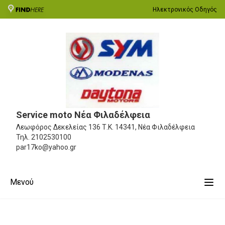
Ηλεκτρονικός Οδηγός
Service moto Νέα Φιλαδέλφεια
Λεωφόρος Δεκελείας 136
Τ.Κ. 14341, Νέα Φιλαδέλφεια
Τηλ.
2102530100
par17ko@yahoo.gr
Μενού