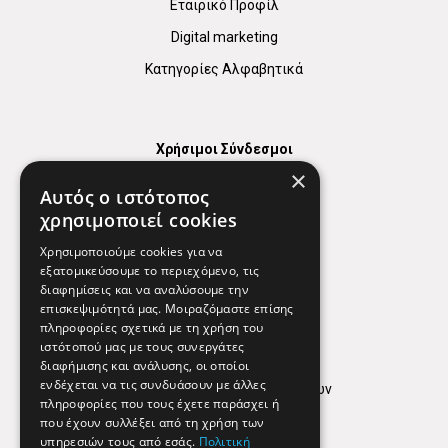
Εταιρικό Προφίλ
Digital marketing
Κατηγορίες Αλφαβητικά
Χρήσιμοι Σύνδεσμοι
×
Χάρτης
Αυτός ο ιστότοπος
Χρήσιμα Τηλέφωνα
χρησιμοποιεί cookies
Εφημερεύοντα Φαρμακεία
Χρησιμοποιούμε cookies για να
εξατομικεύσουμε το περιεχόμενο, τις
διαφημίσεις και να αναλύσουμε την
επισκεψιμότητά μας. Μοιραζόμαστε επίσης
Απόρρητο
πληροφορίες σχετικά με τη χρήση του
ιστότοπού μας με τους συνεργάτες
Όροι Χρήσης
διαφήμισης και ανάλυσης, οι οποίοι
ενδέχεται να τις συνδυάσουν με άλλες
Πολιτική προστασίας δεδομένων
πληροφορίες που τους έχετε παράσχει ή
Findhere
που έχουν συλλέξει από τη χρήση των
υπηρεσιών τους από εσάς.
Πολιτική