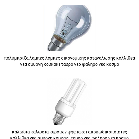
πολυμπριζα λαμπες λαμπες οικονομικης καταναλωσης καλλιθεα
νεα σμυρνη κουκακι ταυρο νεο φαληρο νεο κοσμο
καλωδια καλωσια κεραιων ψηφιακοι αποκωδικοποιητες
καλλιθεα νεα σμυρνη κουκακι ταυρο νεο φαληρο νεο κοσμο