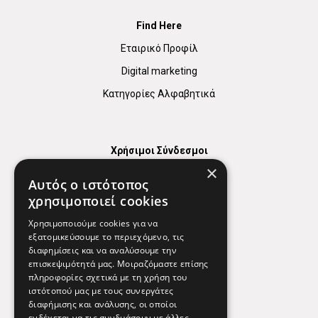
Find Here
Εταιρικό Προφίλ
Digital marketing
Κατηγορίες Αλφαβητικά
Χρήσιμοι Σύνδεσμοι
×
Χάρτης
Αυτός ο ιστότοπος
Χρήσιμα Τηλέφωνα
χρησιμοποιεί cookies
Εφημερεύοντα Φαρμακεία
Χρησιμοποιούμε cookies για να
εξατομικεύσουμε το περιεχόμενο, τις
διαφημίσεις και να αναλύσουμε την
επισκεψιμότητά μας. Μοιραζόμαστε επίσης
Απόρρητο
πληροφορίες σχετικά με τη χρήση του
ιστότοπού μας με τους συνεργάτες
Όροι Χρήσης
διαφήμισης και ανάλυσης, οι οποίοι
ενδέχεται να τις συνδυάσουν με άλλες