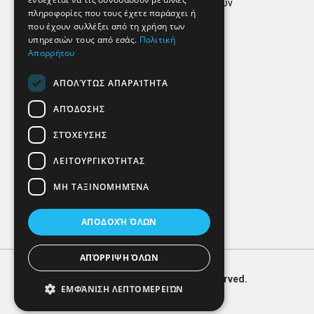
Πολιτική προστασίας δεδομένων
πληροφορίες που τους έχετε παράσχει ή
Findhere
που έχουν συλλέξει από τη χρήση των
υπηρεσιών τους από εσάς.
Πολιτική
Απορρήτου
Social Media
ΑΠΟΛΎΤΩΣ ΑΠΑΡΑΊΤΗΤΑ
ΑΠΌΔΟΣΗΣ
ΣΤΌΧΕΥΣΗΣ
ΛΕΙΤΟΥΡΓΙΚΌΤΗΤΑΣ
ΜΗ ΤΑΞΙΝΟΜΗΜΈΝΑ
ΑΠΟΔΟΧΉ ΌΛΩΝ
ΑΠΌΡΡΙΨΗ ΌΛΩΝ
© 2026
FIND
HERE. All Rights Reserved.
ΕΜΦΆΝΙΣΗ ΛΕΠΤΟΜΕΡΕΙΏΝ