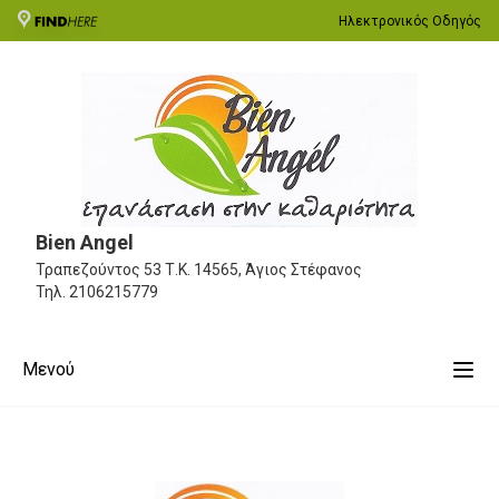
Ηλεκτρονικός Οδηγός
Bien Angel
Τραπεζούντος 53
Τ.Κ. 14565, Άγιος Στέφανος
Τηλ.
2106215779
Μενού