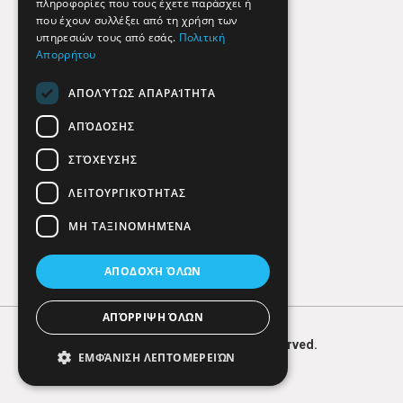
πληροφορίες που τους έχετε παράσχει ή
Findhere
που έχουν συλλέξει από τη χρήση των
υπηρεσιών τους από εσάς.
Πολιτική
Απορρήτου
Social Media
ΑΠΟΛΎΤΩΣ ΑΠΑΡΑΊΤΗΤΑ
ΑΠΌΔΟΣΗΣ
ΣΤΌΧΕΥΣΗΣ
ΛΕΙΤΟΥΡΓΙΚΌΤΗΤΑΣ
ΜΗ ΤΑΞΙΝΟΜΗΜΈΝΑ
ΑΠΟΔΟΧΉ ΌΛΩΝ
ΑΠΌΡΡΙΨΗ ΌΛΩΝ
© 2026
FIND
HERE. All Rights Reserved.
ΕΜΦΆΝΙΣΗ ΛΕΠΤΟΜΕΡΕΙΏΝ