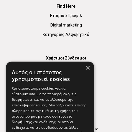
Find Here
Εταιρικό Προφίλ
Digital marketing
Κατηγορίες Αλφαβητικά
Χρήσιμοι Σύνδεσμοι
×
Χάρτης
Αυτός ο ιστότοπος
Χρήσιμα Τηλέφωνα
χρησιμοποιεί cookies
Εφημερεύοντα Φαρμακεία
Χρησιμοποιούμε cookies για να
εξατομικεύσουμε το περιεχόμενο, τις
διαφημίσεις και να αναλύσουμε την
επισκεψιμότητά μας. Μοιραζόμαστε επίσης
Απόρρητο
πληροφορίες σχετικά με τη χρήση του
ιστότοπού μας με τους συνεργάτες
Όροι Χρήσης
διαφήμισης και ανάλυσης, οι οποίοι
ενδέχεται να τις συνδυάσουν με άλλες
Πολιτική προστασίας δεδομένων