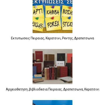
Εκτυπωσεις Πειραιας, Κερατσινι, Ρεντης, Δραπετσωνα
Αρχειοθετηση ,βιβλιοδεσια Πειραιας, Δραπετσωνα, Κερατσινι