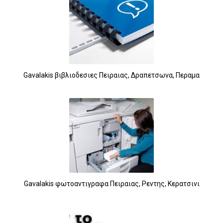
10
Gavalakis βιβλιοδεσιες Πειραιας, Δραπετσωνα, Περαμα
Gavalakis φωτοαντιγραφα Πειραιας, Ρεντης, Κερατσινι