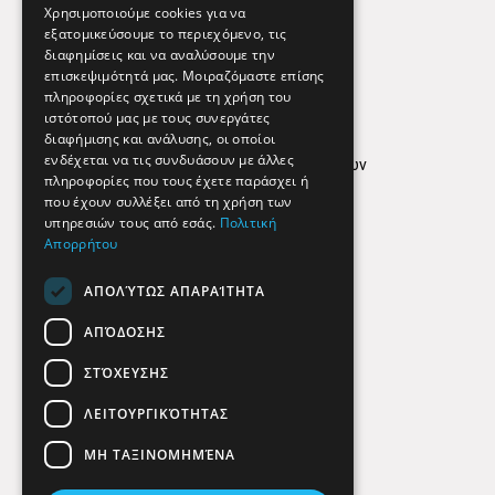
Εφημερεύοντα Φαρμακεία
Χρησιμοποιούμε cookies για να
εξατομικεύσουμε το περιεχόμενο, τις
διαφημίσεις και να αναλύσουμε την
επισκεψιμότητά μας. Μοιραζόμαστε επίσης
Απόρρητο
πληροφορίες σχετικά με τη χρήση του
ιστότοπού μας με τους συνεργάτες
Όροι Χρήσης
διαφήμισης και ανάλυσης, οι οποίοι
ενδέχεται να τις συνδυάσουν με άλλες
Πολιτική προστασίας δεδομένων
πληροφορίες που τους έχετε παράσχει ή
Findhere
που έχουν συλλέξει από τη χρήση των
υπηρεσιών τους από εσάς.
Πολιτική
Απορρήτου
Social Media
ΑΠΟΛΎΤΩΣ ΑΠΑΡΑΊΤΗΤΑ
ΑΠΌΔΟΣΗΣ
ΣΤΌΧΕΥΣΗΣ
ΛΕΙΤΟΥΡΓΙΚΌΤΗΤΑΣ
ΜΗ ΤΑΞΙΝΟΜΗΜΈΝΑ