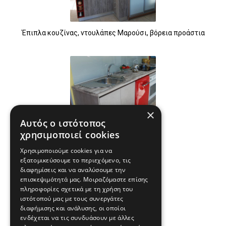
Έπιπλα κουζίνας, ντουλάπες Μαρούσι, βόρεια προάστια
×
Αυτός ο ιστότοπος
χρησιμοποιεί cookies
Κουζίνα τύπου gola laminate
Χρησιμοποιούμε cookies για να
εξατομικεύσουμε το περιεχόμενο, τις
διαφημίσεις και να αναλύσουμε την
επισκεψιμότητά μας. Μοιραζόμαστε επίσης
πληροφορίες σχετικά με τη χρήση του
ιστότοπού μας με τους συνεργάτες
διαφήμισης και ανάλυσης, οι οποίοι
ενδέχεται να τις συνδυάσουν με άλλες