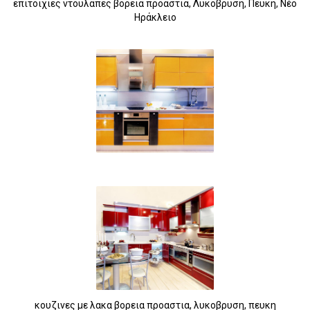
επιτοιχιες ντουλαπες βορεια προαστια, Λυκοβρυση, Πευκη, Νέο
Ηράκλειο
κουζινες με λακα βορεια προαστια, λυκοβρυση, πευκη