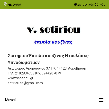
Ηλεκτρονικός Οδηγός
Σωτηρίου Έπιπλα κουζίνας Ντουλάπες
Υπνοδωματίων
Λεωφόρος Αμαρουσίου 37
Τ.Κ. 14123, Λυκόβρυση
Τηλ.
2102834768
Κιν.
6944207079
www.vsotiriou.gr
sotiriou.sa@gmail.com
Μενού