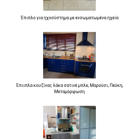
Έπιπλο για ηχοσύστημα με ενσωματωμένα ηχεία
Έπιιπλα κουζίνας λάκα σατινέ μπλε, Μαρούσι, Πεύκη,
Μεταμόρφωση