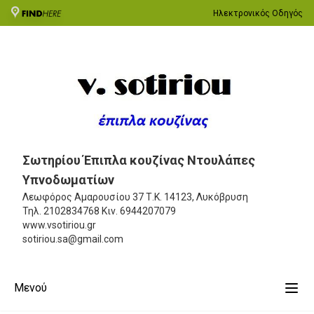
Ηλεκτρονικός Οδηγός
Σωτηρίου Έπιπλα κουζίνας Ντουλάπες
Υπνοδωματίων
Λεωφόρος Αμαρουσίου 37
Τ.Κ. 14123, Λυκόβρυση
Τηλ.
2102834768
Κιν.
6944207079
www.vsotiriou.gr
sotiriou.sa@gmail.com
Μενού