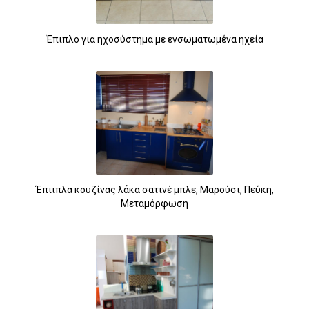
Έπιπλο για ηχοσύστημα με ενσωματωμένα ηχεία
Έπιιπλα κουζίνας λάκα σατινέ μπλε, Μαρούσι, Πεύκη,
Μεταμόρφωση