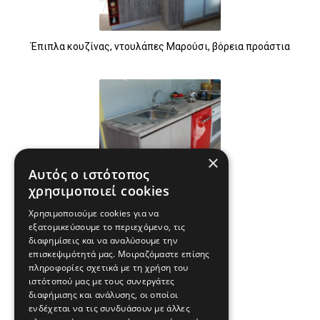
Έπιπλα κουζίνας, ντουλάπες Μαρούσι, βόρεια προάστια
×
Αυτός ο ιστότοπος
χρησιμοποιεί cookies
Κουζίνα τύπου gola laminate
Χρησιμοποιούμε cookies για να
εξατομικεύσουμε το περιεχόμενο, τις
διαφημίσεις και να αναλύσουμε την
επισκεψιμότητά μας. Μοιραζόμαστε επίσης
πληροφορίες σχετικά με τη χρήση του
ιστότοπού μας με τους συνεργάτες
διαφήμισης και ανάλυσης, οι οποίοι
ενδέχεται να τις συνδυάσουν με άλλες