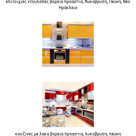
επιτοιχιες ντουλαπες βορεια προαστια, Λυκοβρυση, Πευκη, Νέο
Ηράκλειο
κουζινες με λακα βορεια προαστια, λυκοβρυση, πευκη