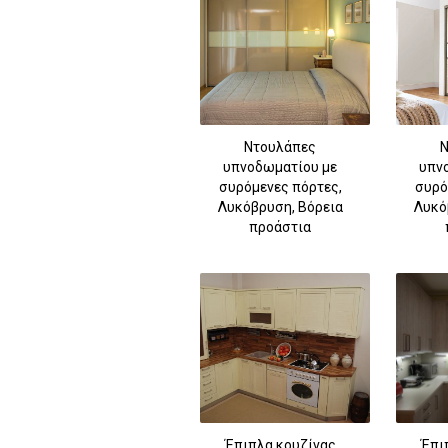
Ντουλάπες
Ν
υπνοδωματίου με
υπν
συρόμενες πόρτες,
συρό
Λυκόβρυση, Βόρεια
Λυκό
προάστια
Έπιπλα κουζίνας
Έπι