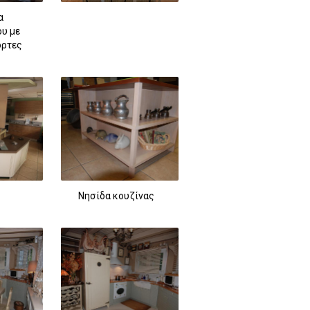
α
υ με
όρτες
Νησίδα κουζίνας