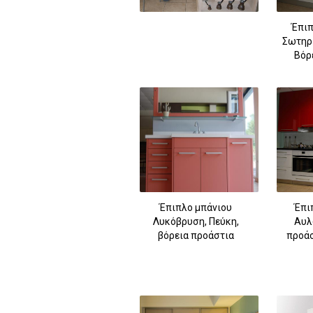
Έπιπ
Σωτηρ
Βόρ
Έπιπλο μπάνιου
Έπι
Λυκόβρυση, Πεύκη,
Αυλ
βόρεια προάστια
προάσ