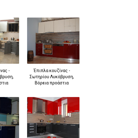
νας -
Έπιπλα κουζίνας -
βρυση,
Σωτηρίου Λυκόβρυση,
στια
Βόρεια προάστια