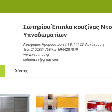
Σωτηρίου Έπιπλα κουζίνας Ντ
Υπνοδωματίων
Λεωφόρος Αμαρουσίου 37
Τ.Κ. 14123, Λυκόβρυση
Τηλ.
2102834768
Κιν.
6944207079
www.vsotiriou.gr
sotiriou.sa@gmail.com
ς
Χάρτης