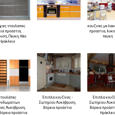
χιες ντουλαπες
κουζινες με λακ
ια προαστια,
προαστια, λυκ
υση, Πευκη, Νέο
πευκη
Ηράκλειο
τουλάπες
Έπιπλα κουζίνας -
Έπιπλα κουζί
νοδωματίων
Σωτηρίου Λυκόβρυση,
Σωτηρίου Λυκό
λες Λυκόβρυση,
Βόρεια προάστια
Βόρεια προάστι
Βόρεια προάστια
Ηράκλει