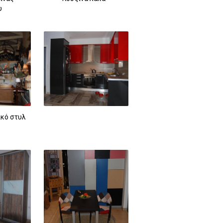
υ
ικό στυλ