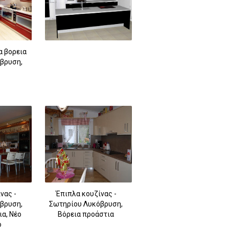
α βορεια
οβρυση,
νας -
Έπιπλα κουζίνας -
βρυση,
Σωτηρίου Λυκόβρυση,
α, Νέο
Βόρεια προάστια
ο