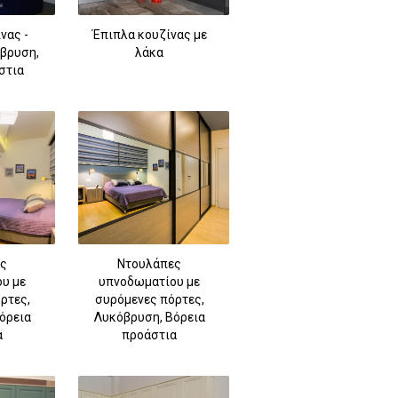
νας -
Έπιπλα κουζίνας με
βρυση,
λάκα
στια
ς
Ντουλάπες
υ με
υπνοδωματίου με
ρτες,
συρόμενες πόρτες,
όρεια
Λυκόβρυση, Βόρεια
α
προάστια