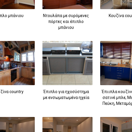
πλο μπάνιου
Ντουλάπα με συρόμενες
Κουζίνα cou
πόρτες και έπιπλο
μπάνιου
ζίνα country
Έπιπλο για ηχοσύστημα
Έπιιπλα κουζίν
με ενσωματωμένα ηχεία
σατινέ μπλε, Μ
Πεύκη, Μεταμ