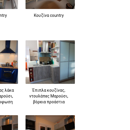
ntry
Κουζίνα country
ας λάκα
Έπιπλα κουζίνας,
αρούσι,
ντουλάπες Μαρούσι,
όρφωση
βόρεια προάστια