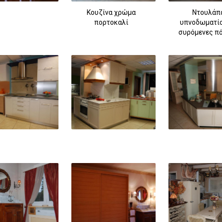
Κουζίνα χρώμα
Ντουλάπ
πορτοκαλί
υπνοδωματίο
συρόμενες π