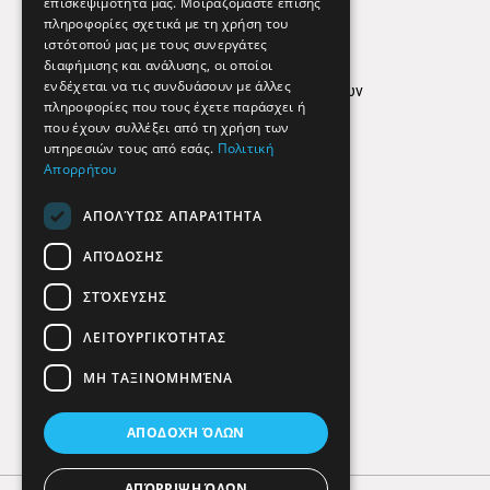
επισκεψιμότητά μας. Μοιραζόμαστε επίσης
Απόρρητο
πληροφορίες σχετικά με τη χρήση του
ιστότοπού μας με τους συνεργάτες
Όροι Χρήσης
διαφήμισης και ανάλυσης, οι οποίοι
ενδέχεται να τις συνδυάσουν με άλλες
Πολιτική προστασίας δεδομένων
πληροφορίες που τους έχετε παράσχει ή
Findhere
που έχουν συλλέξει από τη χρήση των
υπηρεσιών τους από εσάς.
Πολιτική
Απορρήτου
Social Media
ΑΠΟΛΎΤΩΣ ΑΠΑΡΑΊΤΗΤΑ
ΑΠΌΔΟΣΗΣ
ΣΤΌΧΕΥΣΗΣ
ΛΕΙΤΟΥΡΓΙΚΌΤΗΤΑΣ
ΜΗ ΤΑΞΙΝΟΜΗΜΈΝΑ
ΑΠΟΔΟΧΉ ΌΛΩΝ
ΑΠΌΡΡΙΨΗ ΌΛΩΝ