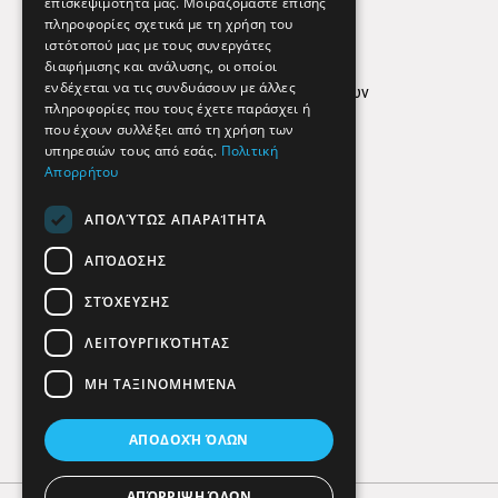
επισκεψιμότητά μας. Μοιραζόμαστε επίσης
Απόρρητο
πληροφορίες σχετικά με τη χρήση του
ιστότοπού μας με τους συνεργάτες
Όροι Χρήσης
διαφήμισης και ανάλυσης, οι οποίοι
ενδέχεται να τις συνδυάσουν με άλλες
Πολιτική προστασίας δεδομένων
πληροφορίες που τους έχετε παράσχει ή
Findhere
που έχουν συλλέξει από τη χρήση των
υπηρεσιών τους από εσάς.
Πολιτική
Απορρήτου
Social Media
ΑΠΟΛΎΤΩΣ ΑΠΑΡΑΊΤΗΤΑ
ΑΠΌΔΟΣΗΣ
ΣΤΌΧΕΥΣΗΣ
ΛΕΙΤΟΥΡΓΙΚΌΤΗΤΑΣ
ΜΗ ΤΑΞΙΝΟΜΗΜΈΝΑ
ΑΠΟΔΟΧΉ ΌΛΩΝ
ΑΠΌΡΡΙΨΗ ΌΛΩΝ