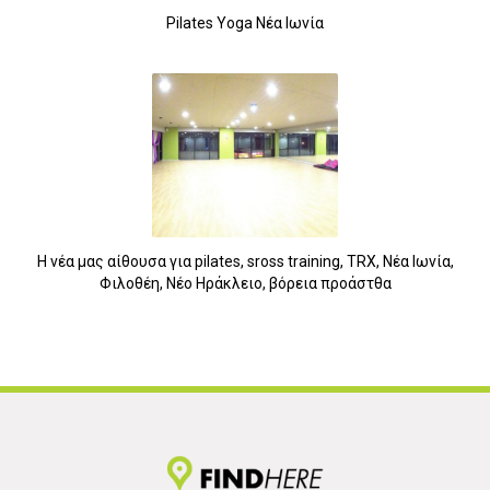
5
Pilates Yoga Νέα Ιωνία
Η νέα μας αίθουσα για pilates, sross training, TRX, Νέα Ιωνία,
Φιλοθέη, Νέο Ηράκλειο, βόρεια προάστθα