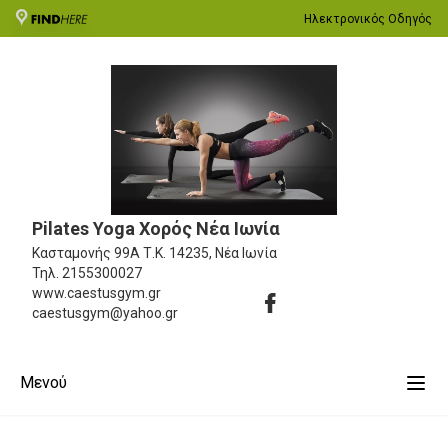
Ηλεκτρονικός Οδηγός
Pilates Yoga Χορός Νέα Ιωνία
Κασταμονής 99Α
Τ.Κ. 14235, Νέα Ιωνία
Τηλ.
2155300027
www.caestusgym.gr
caestusgym@yahoo.gr
Μενού