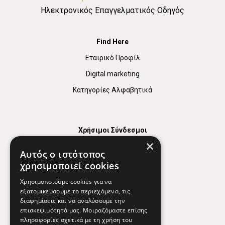
Ηλεκτρονικός Επαγγελματικός Οδηγός
Find Here
Εταιρικό Προφίλ
Digital marketing
Κατηγορίες Αλφαβητικά
Χρήσιμοι Σύνδεσμοι
×
Χάρτης
Αυτός ο ιστότοπος
Χρήσιμα Τηλέφωνα
χρησιμοποιεί cookies
Εφημερεύοντα Φαρμακεία
Χρησιμοποιούμε cookies για να
εξατομικεύσουμε το περιεχόμενο, τις
διαφημίσεις και να αναλύσουμε την
επισκεψιμότητά μας. Μοιραζόμαστε επίσης
Απόρρητο
πληροφορίες σχετικά με τη χρήση του