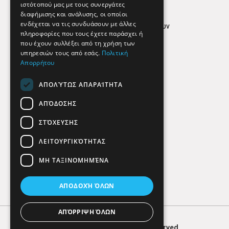
ιστότοπού μας με τους συνεργάτες
Όροι Χρήσης
διαφήμισης και ανάλυσης, οι οποίοι
ενδέχεται να τις συνδυάσουν με άλλες
Πολιτική προστασίας δεδομένων
πληροφορίες που τους έχετε παράσχει ή
Findhere
που έχουν συλλέξει από τη χρήση των
υπηρεσιών τους από εσάς.
Πολιτική
Απορρήτου
Social Media
ΑΠΟΛΎΤΩΣ ΑΠΑΡΑΊΤΗΤΑ
ΑΠΌΔΟΣΗΣ
ΣΤΌΧΕΥΣΗΣ
ΛΕΙΤΟΥΡΓΙΚΌΤΗΤΑΣ
ΜΗ ΤΑΞΙΝΟΜΗΜΈΝΑ
ΑΠΟΔΟΧΉ ΌΛΩΝ
ΑΠΌΡΡΙΨΗ ΌΛΩΝ
© 2026
FIND
HERE. All Rights Reserved.