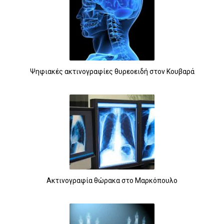
Ψηφιακές ακτινογραφίες θυρεοειδή στον Κουβαρά
7
Ακτινογραφία θώρακα στο Μαρκόπουλο