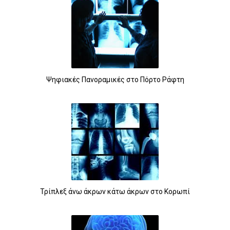
Ψηφιακές Πανοραμικές στο Πόρτο Ράφτη
Τρίπλεξ άνω άκρων κάτω άκρων στο Κορωπί