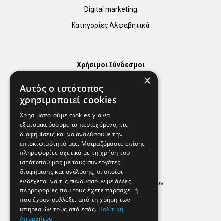
Digital marketing
Κατηγορίες Αλφαβητικά
Χρήσιμοι Σύνδεσμοι
×
Χάρτης
Αυτός ο ιστότοπος
Χρήσιμα Τηλέφωνα
χρησιμοποιεί cookies
Εφημερεύοντα Φαρμακεία
Χρησιμοποιούμε cookies για να
εξατομικεύσουμε το περιεχόμενο, τις
διαφημίσεις και να αναλύσουμε την
επισκεψιμότητά μας. Μοιραζόμαστε επίσης
Απόρρητο
πληροφορίες σχετικά με τη χρήση του
ιστότοπού μας με τους συνεργάτες
Όροι Χρήσης
διαφήμισης και ανάλυσης, οι οποίοι
ενδέχεται να τις συνδυάσουν με άλλες
Πολιτική προστασίας δεδομένων
πληροφορίες που τους έχετε παράσχει ή
Findhere
που έχουν συλλέξει από τη χρήση των
υπηρεσιών τους από εσάς.
Πολιτική
Απορρήτου