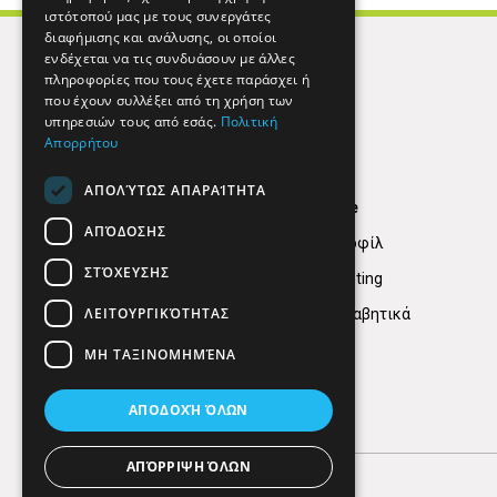
ιστότοπού μας με τους συνεργάτες
διαφήμισης και ανάλυσης, οι οποίοι
ενδέχεται να τις συνδυάσουν με άλλες
πληροφορίες που τους έχετε παράσχει ή
που έχουν συλλέξει από τη χρήση των
υπηρεσιών τους από εσάς.
Πολιτική
Απορρήτου
ΑΠΟΛΎΤΩΣ ΑΠΑΡΑΊΤΗΤΑ
Find Here
ΑΠΌΔΟΣΗΣ
Εταιρικό Προφίλ
ΣΤΌΧΕΥΣΗΣ
Digital marketing
ΛΕΙΤΟΥΡΓΙΚΌΤΗΤΑΣ
Κατηγορίες Αλφαβητικά
ΜΗ ΤΑΞΙΝΟΜΗΜΈΝΑ
ΑΠΟΔΟΧΉ ΌΛΩΝ
ΑΠΌΡΡΙΨΗ ΌΛΩΝ