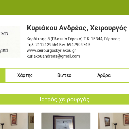
Κυριάκου Ανδρέας, Χειρουργός
Καρδίτσης 8 (Πλατεία Γέρακα)
Τ.Κ. 15344, Γέρακας
Τηλ.
2112129564
Κιν.
6947904749
www.xeirourgoskyriakou.gr
kuriakouandreas@gmail.com
ς
Χάρτης
Βίντεο
Άρθρα
Ιατρός χειρουργός