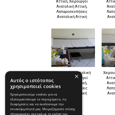
Αττική, Χειρουργοί
Αττι
Ανατολική Αττική,
Ανατ
Λαπαροσκοπήσεις
Λαπα
Ανατολική Αττική
Ανατ
Χειρουργός Ανατολική
Χειρου
×
Αττική, Χειρουργοί
Αττι
Αυτός ο ιστότοπος
Ανατολική Αττική,
Ανατ
χρησιμοποιεί cookies
Λαπαροσκοπήσεις
Λαπα
Ανατολική Αττική
Ανατ
Χρησιμοποιούμε cookies για να
εξατομικεύσουμε το περιεχόμενο, τις
διαφημίσεις και να αναλύσουμε την
επισκεψιμότητά μας. Μοιραζόμαστε επίσης
πληροφορίες σχετικά με τη χρήση του