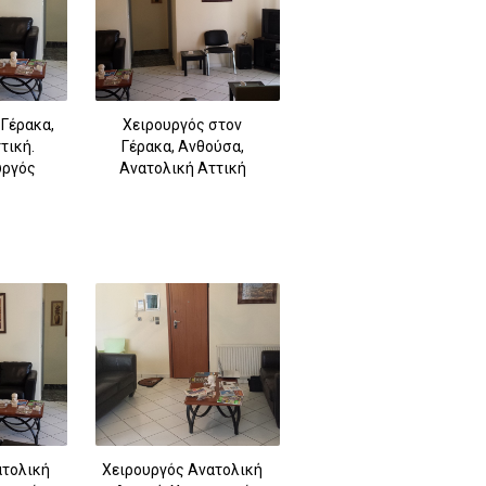
 Γέρακα,
Χειρουργός στον
τική.
Γέρακα, Ανθούσα,
υργός
Ανατολική Αττική
ατολική
Χειρουργός Ανατολική