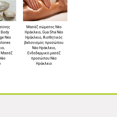
σύνης
Μασάζ σώματος Νέο
 Body
Ηράκλειο, Gua Sha Νέο
ge Νέο
Ηράκλειο, Αισθητικός
stones
βελονισμός προσώπου
ιο,
Νέο Ηράκλειο,
- Μασάζ
Ενδοδερμικό μασάζ
Νέο
προσώπου Νέο
ο
Ηράκλειο