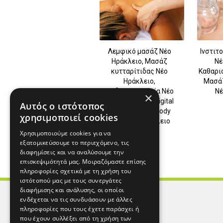
Λεμφικό μασάζ Νέο
Ινστιτ
Ηράκλειο, Μασάζ
Νέ
κυτταρίτιδας Νέο
Καθαρι
Ηράκλειο,
Μασά
Μαδεροθεραπεία Νέο
Νέ
×
Ηράκλειο, SPM digital
Αυτός ο ιστότοπος
Νέο Ηράκλειο, Body
χρησιμοποιεί cookies
Wrap Νέο Ηράκλειο
Χρησιμοποιούμε cookies για να
εξατομικεύσουμε το περιεχόμενο, τις
διαφημίσεις και να αναλύσουμε την
επισκεψιμότητά μας. Μοιραζόμαστε επίσης
πληροφορίες σχετικά με τη χρήση του
ιστότοπού μας με τους συνεργάτες
διαφήμισης και ανάλυσης, οι οποίοι
ενδέχεται να τις συνδυάσουν με άλλες
πληροφορίες που τους έχετε παράσχει ή
που έχουν συλλέξει από τη χρήση των