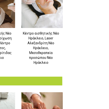
κής Νέο
Κέντρο αισθητικής Νέο
τρίχωση
Ηράκλειο, Laser
Κέντρο
Αλεξανδρίτη Νέο
τος,
Ηράκλειο,
ρίτιδας
Μεσοθεραπεία
ειο
προσώπου Νέο
Ηράκλειο