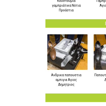
Κουστούμια
Γαμπρ
γαμπριάτικα Νότια
Άγι
Προάστια
Ανδρικα παπουστια
Παπουτ
αμπιγιε Αγιος
Δημητριος