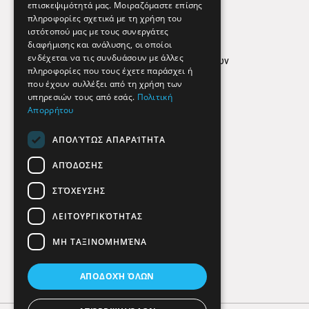
επισκεψιμότητά μας. Μοιραζόμαστε επίσης
Απόρρητο
πληροφορίες σχετικά με τη χρήση του
ιστότοπού μας με τους συνεργάτες
Όροι Χρήσης
διαφήμισης και ανάλυσης, οι οποίοι
ενδέχεται να τις συνδυάσουν με άλλες
Πολιτική προστασίας δεδομένων
πληροφορίες που τους έχετε παράσχει ή
Findhere
που έχουν συλλέξει από τη χρήση των
υπηρεσιών τους από εσάς.
Πολιτική
Απορρήτου
Social Media
ΑΠΟΛΎΤΩΣ ΑΠΑΡΑΊΤΗΤΑ
ΑΠΌΔΟΣΗΣ
ΣΤΌΧΕΥΣΗΣ
ΛΕΙΤΟΥΡΓΙΚΌΤΗΤΑΣ
ΜΗ ΤΑΞΙΝΟΜΗΜΈΝΑ
ΑΠΟΔΟΧΉ ΌΛΩΝ