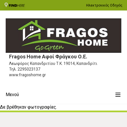
Ηλεκτρονικός Οδηγός
Fragos Home Αφοί Φράγκου Ο.Ε.
Λεωφόρος Καπανδριτίου
Τ.Κ. 19014, Καπανδρίτι
Τηλ.
2295023137
www.fragoshome.gr
Μενού
Δε βρέθηκαν φωτογραφίες.