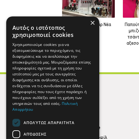
×
Γυναικεία αξεσουάρ Νέα
Παπούτ
Αυτός ο ιστότοπος
Μάκρη
μπιζ
χρησιμοποιεί cookies
τσάντ
αξεσο
Χρησιμοποιούμε cookies για να
εξατομικεύσουμε το περιεχόμενο, τις
διαφημίσεις και να αναλύσουμε την
επισκεψιμότητά μας. Μοιραζόμαστε επίσης
πληροφορίες σχετικά με τη χρήση του
ιστότοπού μας με τους συνεργάτες
διαφήμισης και ανάλυσης, οι οποίοι
ενδέχεται να τις συνδυάσουν με άλλες
πληροφορίες που τους έχετε παράσχει ή
που έχουν συλλέξει από τη χρήση των
υπηρεσιών τους από εσάς.
Πολιτική
Απορρήτου
ΑΠΟΛΎΤΩΣ ΑΠΑΡΑΊΤΗΤΑ
Find Here
ΑΠΌΔΟΣΗΣ
Εταιρικό Προφίλ