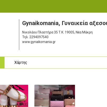
Gynaikomania, Γυναικεία αξεσ
Νικολάου Πλαστήρα 35
Τ.Κ. 19005, Νέα Μάκρη
Τηλ.
2294097540
www.gynaikomania.gr
ς
Χάρτης