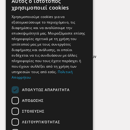
Αυτός ο ιστότοπος
Χρήσιμα Τηλέφωνα
χρησιμοποιεί cookies
Εφημερεύοντα Φαρμακεία
Χρησιμοποιούμε cookies για να
εξατομικεύσουμε το περιεχόμενο, τις
διαφημίσεις και να αναλύσουμε την
επισκεψιμότητά μας. Μοιραζόμαστε επίσης
Απόρρητο
πληροφορίες σχετικά με τη χρήση του
ιστότοπού μας με τους συνεργάτες
Όροι Χρήσης
διαφήμισης και ανάλυσης, οι οποίοι
ενδέχεται να τις συνδυάσουν με άλλες
Πολιτική προστασίας δεδομένων
πληροφορίες που τους έχετε παράσχει ή
Findhere
που έχουν συλλέξει από τη χρήση των
υπηρεσιών τους από εσάς.
Πολιτική
Απορρήτου
Social Media
ΑΠΟΛΎΤΩΣ ΑΠΑΡΑΊΤΗΤΑ
ΑΠΌΔΟΣΗΣ
ΣΤΌΧΕΥΣΗΣ
ΛΕΙΤΟΥΡΓΙΚΌΤΗΤΑΣ